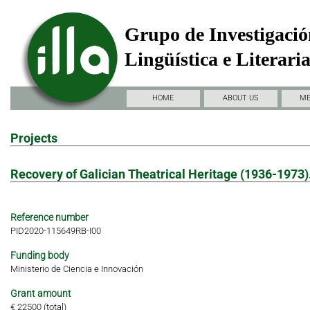
Grupo de Investigació
Lingüística e Literari
HOME
ABOUT US
M
Projects
Recovery of Galician Theatrical Heritage (1936-1973).
Reference number
PID2020-115649RB-I00
Funding body
Ministerio de Ciencia e Innovación
Grant amount
€ 22500 (total)