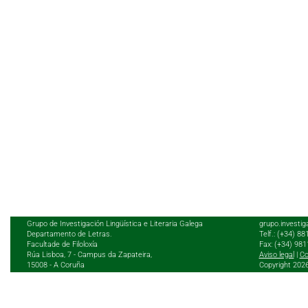
Grupo de Investigación Lingüística e Literaria Galega
grupo.investig
Departamento de Letras.
Telf.: (+34) 8
Facultade de Filoloxía
Fax: (+34) 98
Rúa Lisboa, 7 - Campus da Zapateira,
Aviso legal
|
Co
15008 - A Coruña
Copyright 202