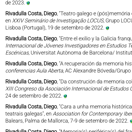
de 2023.
Rivadulla Costa, Diego
, "Teatro galego e (pós)memória 
en
XXIV Seminário de Investigação LOCUS
, Grupo LOC
Lisboa (Portugal), 19 de setembro de 2022.
Rivadulla Costa, Diego
, "Entre el exilio y la Galicia fran
Internacional de Jóvenes Investigadores en Estudios Te
Escénicas
, Universitat Autònoma de Barcelona/ Institu
Rivadulla Costa, Diego
, "A recuperación da memoria hist
conferencias Aula Aberta
, AC Alexandre Bóveda/Grupo 
Rivadulla Costa, Diego
, "Da construción da memoria col
XIII Congreso da Asociación Internacional de Estudos 
24 de setembro de 2022.
Rivadulla Costa, Diego
, "Cara a unha memoria históri
teatrais galegas", en
Association for Contemporary Ibe
Balears, Palma de Mallorca, 7-9 de setembro de 2022.
Rivadulla Costa, Diego
, "Memoria(s) periférica(s) del f