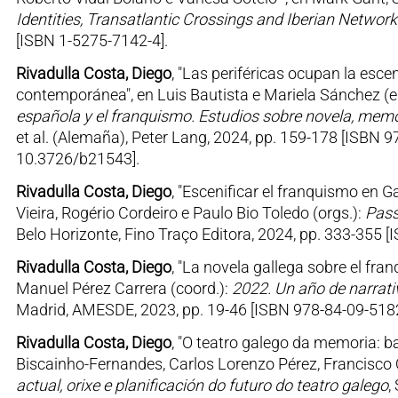
Identities, Transatlantic Crossings and Iberian Network
[ISBN 1-5275-7142-4].
Rivadulla Costa, Diego
, "Las periféricas ocupan la esc
contemporánea", en Luis Bautista e Mariela Sánchez (e
española y el franquismo. Estudios sobre novela, me
et al. (Alemaña), Peter Lang, 2024, pp. 159-178 [ISBN 
10.3726/b21543].
Rivadulla Costa, Diego
, "Escenificar el franquismo en G
Vieira, Rogério Cordeiro e Paulo Bio Toledo (orgs.):
Pass
Belo Horizonte, Fino Traço Editora, 2024, pp. 333-355 
Rivadulla Costa, Diego
, "La novela gallega sobre el fr
Manuel Pérez Carrera (coord.):
2022. Un año de narrativ
Madrid, AMESDE, 2023, pp. 19-46 [ISBN 978-84-09-5182
Rivadulla Costa, Diego
, "O teatro galego da memoria: b
Biscainho-Fernandes, Carlos Lorenzo Pérez, Francisco O
actual, orixe e planificación do futuro do teatro galego
,