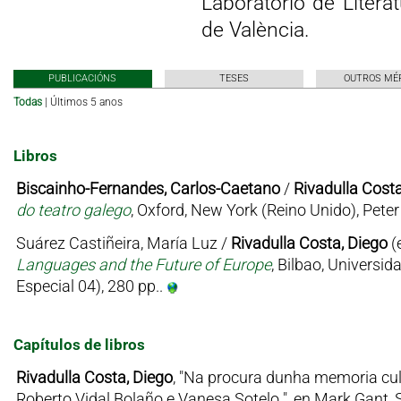
Laboratorio de Liter
de València.
PUBLICACIÓNS
TESES
OUTROS MÉ
Todas
|
Últimos 5 anos
Libros
Biscainho-Fernandes, Carlos-Caetano
/
Rivadulla Costa
do teatro galego
, Oxford, New York (Reino Unido), Pet
Suárez Castiñeira, María Luz /
Rivadulla Costa, Diego
(
Languages and the Future of Europe
, Bilbao, Univers
Especial 04), 280 pp..
Capítulos de libros
Rivadulla Costa, Diego
, "Na procura dunha memoria cult
Roberto Vidal Bolaño e Vanesa Sotelo ", en Mark Gant,