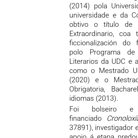
(2014) pola Univers
universidade e da 
obtivo o título de
Extraordinario, coa 
ficcionalización do
polo Programa de D
Literarios da UDC e 
como o Mestrado Univ
(2020) e o Mestra
Obrigatoria, Bachar
idiomas (2013).
Foi bolseiro e 
financiado
Cronolox
37891), investigador
apoio á etapa predo