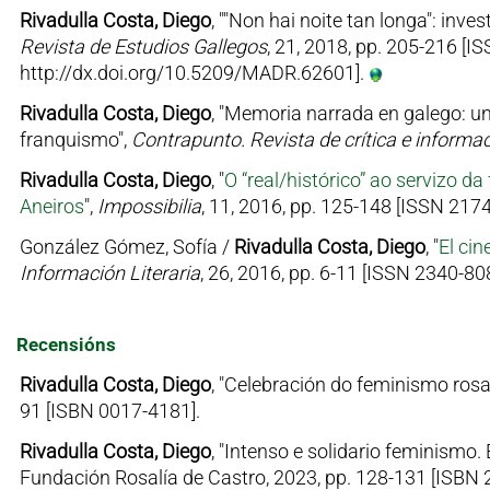
Rivadulla Costa, Diego
, ""Non hai noite tan longa": inv
Revista de Estudios Gallegos
, 21, 2018, pp. 205-216 [I
http://dx.doi.org/10.5209/MADR.62601].
Rivadulla Costa, Diego
, "Memoria narrada en galego: una
franquismo",
Contrapunto. Revista de crítica e informaci
Rivadulla Costa, Diego
, "
O “real/histórico” ao servizo da
Aneiros
",
Impossibilia
, 11, 2016, pp. 125-148 [ISSN 21
González Gómez, Sofía /
Rivadulla Costa, Diego
, "
El ci
Información Literaria
, 26, 2016, pp. 6-11 [ISSN 2340-80
Recensións
Rivadulla Costa, Diego
, "Celebración do feminismo rosa
91 [ISBN 0017-4181].
Rivadulla Costa, Diego
, "Intenso e solidario feminismo.
Fundación Rosalía de Castro, 2023, pp. 128-131 [ISBN