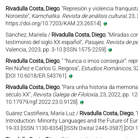
Rivadulla Costa, Diego
, "Represión y violencia franquist
Noroeste",
Kamchatka. Revista de análisis cultural
, 23
https://doi.org/10.7203/KAM.23.26514].
Sánchez, Mariela /
Rivadulla Costa, Diego
, "Miradas co
testimonio del siglo XX español",
Pasajes. Revista de 
Valencia, 2023, pp. 3-10 [ISSN 1575-2259].
Rivadulla Costa, Diego
, " “Nunca o imos conseguir”: rep
Rei Núñez e Carlos G. Reigosa",
Estudios Románicos
, 
[DOI 10.6018/ER.543761].
Rivadulla Costa, Diego
, "Para unha historia da memoria
século XX",
Revista Galega de Filoloxía
, 23, 2022, pp. 
10.17979/rgf.2022.23.0.9128].
Suárez Castiñeira, María Luz /
Rivadulla Costa, Diego
, 
Introduction: Minority Languages and the Future of Eur
19-33 [ISSN 1130-8354] [ISSN Dixital 2445-3587] [DOI