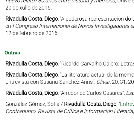
nuevo relato? 80 años entre historia y memoria
, Unive
20 de xullo de 2016.
Rivadulla Costa, Diego
, "A poderosa representación do 
en
I Congreso Internacional de Novos Investigadores en
12 de febreiro de 2016.
Outras
Rivadulla Costa, Diego
, "Ricardo Carvalho Calero: Letr
Rivadulla Costa, Diego
, "La literatura actual de la memo
Entrevista con Susana Sánchez Arins",
Olivar
, 20, 31, 
Rivadulla Costa, Diego
, "Arredor de Carlos Casares",
Es
González Gómez, Sofía /
Rivadulla Costa, Diego
, "
Entre
Contrapunto. Revista de Crítica e Información Literaria