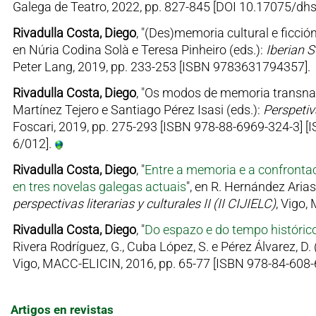
Galega de Teatro, 2022, pp. 827-845 [DOI 10.17075/dh
Rivadulla Costa, Diego
, "(Des)memoria cultural e ficció
en Núria Codina Solà e Teresa Pinheiro (eds.):
Iberian S
Peter Lang, 2019, pp. 233-253 [ISBN 9783631794357].
Rivadulla Costa, Diego
, "Os modos de memoria transnac
Martínez Tejero e Santiago Pérez Isasi (eds.):
Perspetiv
Foscari, 2019, pp. 275-293 [ISBN 978-88-6969-324-3] [
6/012].
Rivadulla Costa, Diego
, "
Entre a memoria e a confrontac
en tres novelas galegas actuais
", en R. Hernández Arias
perspectivas literarias y culturales II (II CIJIELC)
, Vigo,
Rivadulla Costa, Diego
, "
Do espazo e do tempo histórico
Rivera Rodríguez, G., Cuba López, S. e Pérez Álvarez, D. 
Vigo, MACC-ELICIN, 2016, pp. 65-77 [ISBN 978-84-608-
Artigos en revistas