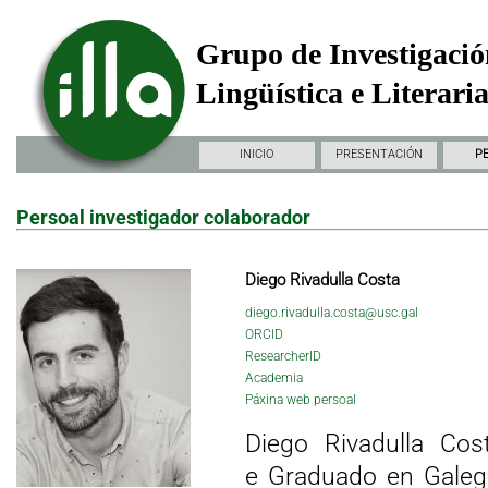
Grupo de Investigació
Lingüística e Literari
INICIO
PRESENTACIÓN
P
Persoal investigador colaborador
Diego Rivadulla Costa
diego.rivadulla.costa@usc.gal
ORCID
ResearcherID
Academia
Páxina web persoal
Diego Rivadulla Cos
e Graduado en Galego