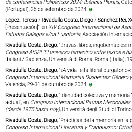
de conferencias Polibéricos 2024: Ibéricas Plurais
, Cát
(Portugal), 26 de setembro de 2024.
López, Teresa
/
Rivadulla Costa, Diego
/
Sánchez Rei, 
[Presentación]", en
XIV Congreso Internaciional da Asoc
Estudos Galegos e/na Lusofonía
, Asociación Internaci
Rivadulla Costa, Diego
, "Bravas, libres, ingobernables: 
Congreso AISPI "El universo femenino entre textos e his
Italiani / Sapienza, Università di Roma, Roma (Italia), 
Rivadulla Costa, Diego
, "«A vida feita literal purgator
Congreso Internacional Memorias Disidentes: Género y 
Valencia, 29-31 de outubro de 2024.
Rivadulla Costa, Diego
, "Identidad colectiva y memoria 
actual", en
Congreso Internacional Pautas Memoriales 
(desde 1975 hasta hoy)
, Università degli Studi di Torin
Rivadulla Costa, Diego
, "Prácticas de la memoria en la
Congreso Internacional Literatura y Franquismo: Ortod