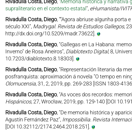
Rivadulla Costa, Diego
, "
Memoria histórica y narrativa 
supraliterario en el contexto estatal
",
eHumanista/IVIT
Rivadulla Costa, Diego
, "“Agora abriuse algunha porta 
século XXI",
Madrygal. Revista de Estudios Gallegos
, 2
http://dx.doi.org/10.5209/madr.73622].
Rivadulla Costa, Diego
, "Gallegas en La Habana: memori
Inverno" de Rosa Aneiros",
Diablotexto Digital
, 8, Unive
10.7203/diablotexto.8.18303].
Rivadulla Costa, Diego
, "Representación literaria da 
posfranquista: aproximación á novela "O tempo en nin
Olomucensia
, 31, 2, 2019, pp. 269-283 [ISSN 1803-413
Rivadulla Costa, Diego
, "As voces dos recordos: memori
Hispánicos
, 27, Wrocław, 2019, pp. 129-140 [DOI 10.1
Rivadulla Costa, Diego
, "De memoria histórica y aparic
Agustín Fernández Paz",
Impossibilia. Revista Internaci
[DOI 10.32112/2174.2464.2018.251].