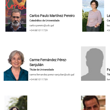
Carlos Paulo Martínez Pereiro
La
Catedrático de Universidade
Cat
carlos.pereiro@udc.gal
lau
+34 881011729
+3
Carme Fernández Pérez-
Sanjulián
F
Titular de Universidade
carme.fernandez.perez-sanjulian@udc.gal
Tit
+34 881011739
fe