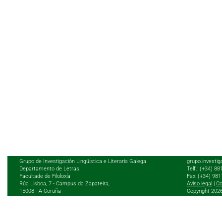
Grupo de Investigación Lingüística e Literaria Galega
grupo.investig
Departamento de Letras.
Telf.: (+34) 8
Facultade de Filoloxía
Fax: (+34) 98
Rúa Lisboa, 7 - Campus da Zapateira,
Aviso legal
|
Co
15008 - A Coruña
Copyright 202