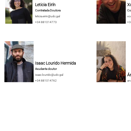
Leticia Eirín
X
Contratada Doutora
Co
leticia.eirin@udc.gal
xo
+34 881014773
+3
Isaac Lourido Hermida
Axudante doutor
Án
isaac.lourido@udc.gal
+34 881014762
an