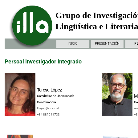
Grupo de Investigació
Lingüística e Literari
INICIO
PRESENTACIÓN
P
Persoal investigador integrado
Teresa López
Ma
Catedrática de Universidade
Coordinadora
Ca
t.lopez@udc.gal
ma
+34 881011733
+3