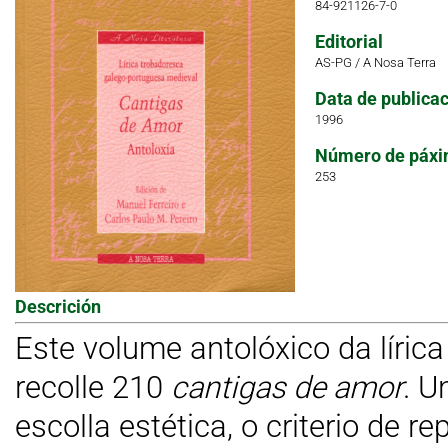
84-921126-7-0
Editorial
AS-PG / A Nosa Terra
Data de publica
1996
Número de páxi
253
Descrición
Este volume antolóxico da líric
recolle 210
cantigas de amor
. U
escolla estética, o criterio de r