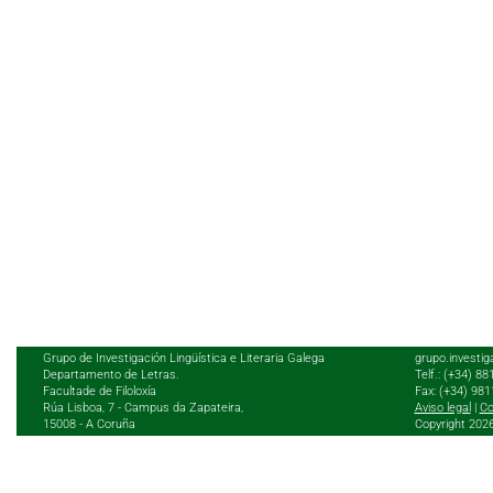
Grupo de Investigación Lingüística e Literaria Galega
grupo.investig
Departamento de Letras.
Telf.: (+34) 8
Facultade de Filoloxía
Fax: (+34) 98
Rúa Lisboa, 7 - Campus da Zapateira,
Aviso legal
|
Co
15008 - A Coruña
Copyright 202