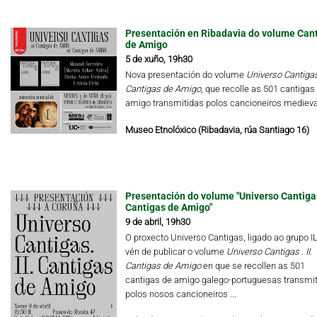
Presentación en Ribadavia do volume Can
de Amigo
5 de xuño, 19h30
Nova presentación do volume
Universo Cantigas.
Cantigas de Amigo
, que recolle as 501 cantigas
amigo transmitidas polos cancioneiros medieva
Museo Etnolóxico (Ribadavia, rúa Santiago 16)
Presentación do volume "Universo Cantigas.
Cantigas de Amigo"
9 de abril, 19h30
O proxecto Universo Cantigas, ligado ao grupo I
vén de publicar o volume
Universo Cantigas .
II.
Cantigas de Amigo
en que se recollen as 501
cantigas de amigo galego-portuguesas transmi
polos nosos cancioneiros ...