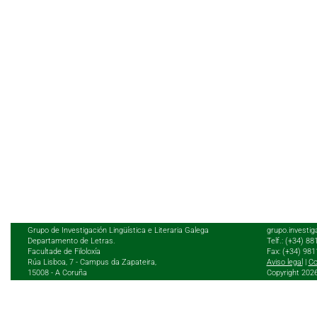
Grupo de Investigación Lingüística e Literaria Galega
grupo.investig
Departamento de Letras.
Telf.: (+34) 8
Facultade de Filoloxía
Fax: (+34) 98
Rúa Lisboa, 7 - Campus da Zapateira,
Aviso legal
|
Co
15008 - A Coruña
Copyright 202