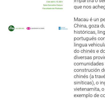
impartirá o se
que nos achega
Macau é un pe
China, goza du
históricas, lin
portugués com
lingua vehicul
do chinés e d
diversas provi
comunidades t
construción du
chinés (a trav
siníticas), o in
vietenamita, o
exemplo de con