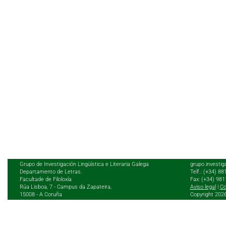
Grupo de Investigación Lingüística e Literaria Galega
grupo.investig
Departamento de Letras.
Telf.: (+34) 8
Facultade de Filoloxía
Fax: (+34) 98
Rúa Lisboa, 7 - Campus da Zapateira,
Aviso legal
|
Co
15008 - A Coruña
Copyright 202