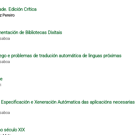
de. Edición Crítica
z Pereiro
ntación de Bibliotecas Dixitais
isaboa
alego e problemas de tradución automática de linguas próximas
isaboa
te
i
 a Especificación e Xeneración Autómatica das aplicacións necesarias
isaboa
no século XIX