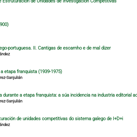
 Estruturación de Unidades de Investigación Competitivas
1900)
lego-portuguesa. II. Cantigas de escarnho e de mal dizer
nández
e a etapa franquista (1939-1975)
ez-Sanjulián
 durante a etapa franquista: a súa incidencia na industria editorial a
ez-Sanjulián
turación de unidades competitivas do sistema galego de I+D+i
nández