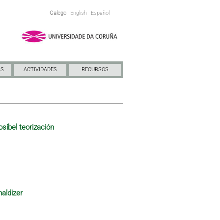
Galego
English
Español
NS
ACTIVIDADES
RECURSOS
osíbel teorización
maldizer