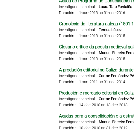
Axuda ao Programa de Consolidación e
Investigador principal:
Laura Tato Fontaíña
Duración :
1-xan-2013 ao 31-dec-2016
Cronoloxía da literatura galega (1801-
Investigador principal:
Teresa López
Duración :
1-xan-2013 ao 31-dec-2015
Glosario crítico da poesía medieval ga
Investigador principal:
Manuel Ferreiro Fer
Duración :
1-xan-2013 ao 31-dec-2015
A produción editorial na Galiza durant
Investigador principal:
Carme Fernández Pér
Duración :
1-xan-2011 ao 31-dec-2014
Produción e mercado editorial en Galiza
Investigador principal:
Carme Fernández Pér
Duración :
14-dec-2010 ao 13-dec-2013
Axudas para a consolidación e a estru
Investigador principal:
Manuel Ferreiro Fer
Duración :
10-dec-2010 ao 31-dec-2012