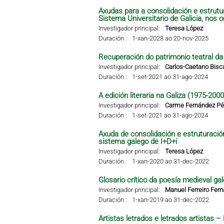
Axudas para a consolidación e estrutu
Sistema Universitario de Galicia, nos 
Investigador principal:
Teresa López
Duración :
1-xan-2023 ao 20-nov-2025
Recuperación do patrimonio teatral da G
Investigador principal:
Carlos-Caetano Bisc
Duración :
1-set-2021 ao 31-ago-2024
A edición literaria na Galiza (1975-2000
Investigador principal:
Carme Fernández Pér
Duración :
1-set-2021 ao 31-ago-2024
Axuda de consolidación e estruturació
sistema galego de I+D+i
Investigador principal:
Teresa López
Duración :
1-xan-2020 ao 31-dec-2022
Glosario crítico da poesía medieval gal
Investigador principal:
Manuel Ferreiro Fer
Duración :
1-xan-2019 ao 31-dec-2022
Artistas letrados e letrados artistas 