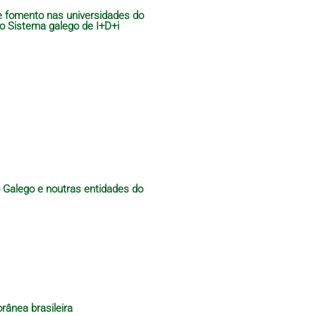
de fomento nas universidades do
do Sistema galego de I+D+i
o Galego e noutras entidades do
rânea brasileira