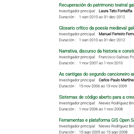
Recuperación do patrimonio teatral g
Investigador principal:
Laura Tato Fontaíña
Duración :
1-xan-2010 ao 31-dec-2012
Glosario crítico da poesía medieval g
Investigador principal:
Manuel Ferreiro Fer
Duración :
1-xan-2010 ao 31-dec-2012
Narrativa, discurso da historia e const
Investigador principal:
Francisco Salinas Po
Duración :
1-nov-2007 ao 1-nov-2010
As cantigas do segundo cancioneiro ar
Investigador principal:
Carlos Paulo Martíne
Duración :
15-nov-2006 ao 15-nov-2009
Sistemas de código aberto para a crea
Investigador principal:
Nieves Rodríguez Br
Duración :
1-nov-2006 ao 1-nov-2008
Ferramentas e plataforma GIS Open S
Investigador principal:
Nieves Rodríguez Br
Duración :
15-ago-2005 ao 15-ago-2008