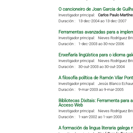
O cancioneiro de Joan Garcia de Guilha
Investigador principal:
Carlos Paulo Martíne
Duración :
13-dec-2004 ao 13-dec-2007
Ferramentas avanzadas para a impleme
Investigador principal:
Nieves Rodríguez Br
Duración :
1-dec-2003 ao 30-nov-2006
Enxeñaría lingüística para o idioma g
Investigador principal:
Nieves Rodríguez Br
Duración :
30-out-2003 ao 30-out-2004
A filosofía política de Ramón Vilar Pon
Investigador principal:
Jesús Blanco Echaur
Duración :
9-mar-2003 ao 9-mar-2005
Bibliotecas Dixitais: Ferramenta para
Acceso Web
Investigador principal:
Nieves Rodríguez Br
Duración :
1-xan-2002 ao 1-xan-2003
A formación da lingua literaria galega 