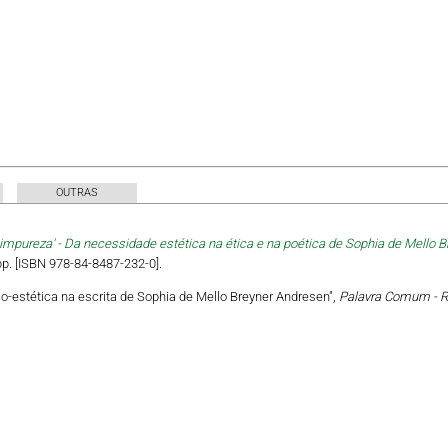
OUTRAS
impureza' - Da necessidade estética na ética e na poética de Sophia de Mello 
pp. [ISBN 978-84-8487-232-0].
co-estética na escrita de Sophia de Mello Breyner Andresen",
Palavra Comum - Re