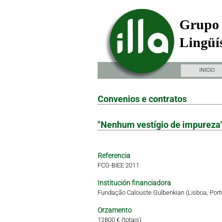
Grupo 
Lingüís
INICIO
Convenios e contratos
"Nenhum vestígio de impureza"
Referencia
FCG-BIEE 2011
Institución financiadora
Fundação Calouste Gulbenkian (Lisboa, Port
Orzamento
12800 € (totais)