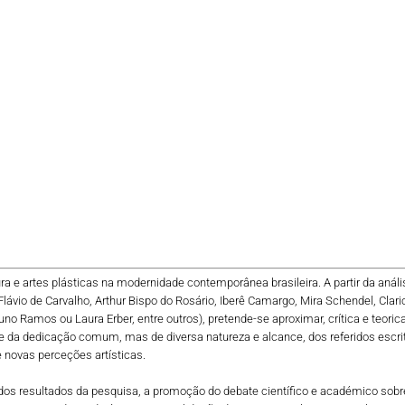
tura e artes plásticas na modernidade contemporânea brasileira. A partir da aná
ávio de Carvalho, Arthur Bispo do Rosário, Iberê Camargo, Mira Schendel, Clarice L
Nuno Ramos ou Laura Erber, entre outros), pretende-se aproximar, crítica e teor
 da dedicação comum, mas de diversa natureza e alcance, dos referidos escritor
de novas perceções artísticas.
 dos resultados da pesquisa, a promoção do debate científico e académico sobre