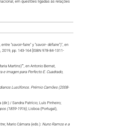
rnacional, em questões ligadas às relações
tre "savoir-faire" y "savoir- défaire")", en
, 2019, pp. 143-164 [ISBN 978-84-1311-
aria Martins)”", en Antonio Bernat,
a e imagen para Perfecto E. Cuadrado
,
dianos Lusófonos. Prémio Camões (2008-
dir.) / Sandra Patrício; Luís Pinheiro;
mpos (1859-1916)
, Lisboa (Portugal),
stre; Mario Cámara (eds.):
Nuno Ramos e a