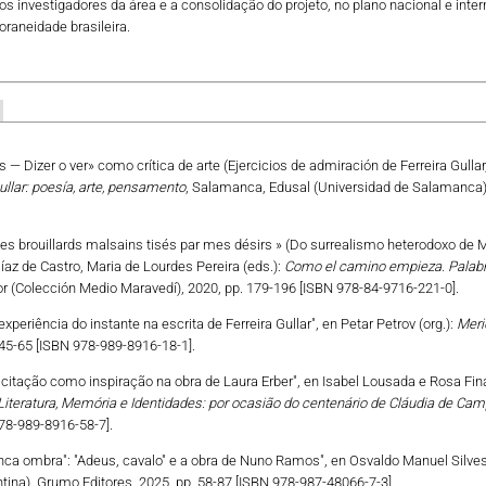
s investigadores da área e a consolidação do projeto, no plano nacional e inte
oraneidade brasileira.
S
 — Dizer o ver» como crítica de arte (Ejercicios de admiración de Ferreira Gullar, en
ullar: poesía, arte, pensamento
, Salamanca, Edusal (Universidad de Salamanca)
s les brouillards malsains tisés par mes désirs » (Do surrealismo heterodoxo de M
íaz de Castro, Maria de Lourdes Pereira (eds.):
Como el camino empieza. Palabr
or (Colección Medio Maravedí), 2020, pp. 179-196 [ISBN 978-84-9716-221-0].
 experiência do instante na escrita de Ferreira Gullar", en Petar Petrov (org.):
Meri
 45-65 [ISBN 978-989-8916-18-1].
A citação como inspiração na obra de Laura Erber", en Isabel Lousada e Rosa Fina (
 Literatura, Memória e Identidades: por ocasião do centenário de Cláudia de Ca
78-989-8916-58-7].
tanca ombra": "Adeus, cavalo" e a obra de Nuno Ramos", en Osvaldo Manuel Silve
ntina), Grumo Editores, 2025, pp. 58-87 [ISBN 978-987-48066-7-3].