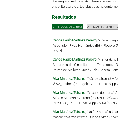
do campo, o estímulo da interação com outro
entre literatura e artes plásticas na contemp
Resultados
CAPÍTULOS DE LIBROS
ARTIGOS EN REVISTA
Carlos Paulo Martínez Pereiro
, "«Relâmpagos
Ascensión Rivas Hernández (Ed.):
Ferreira G
029-5].
Carlos Paulo Martínez Pereiro
, "« Errer dan
Almudena del Olmo Iturriarte, Francisco J. D
Palma de Mallorca, José J. de Olañeta, Edit
Alva Martínez Teixeiro
, "'Não é estranho' – A
2016)
, Lisboa (Portugal), CLEPUL, 2018, pp.
Alva Martínez Teixeiro
, "'Arroubo de musa': 
Márcio Matiassi Cantarin (coords.):
Cultura,
CISNOVA / CLEPUL, 2019, pp. 69-84 [ISBN 9
Alva Martínez Teixeiro
, "Da "luz negra" à "s
experiência dos limites
, Buenos Aires (Arxe