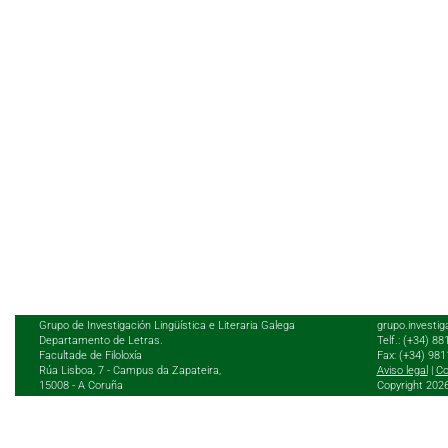
Grupo de Investigación Lingüística e Literaria Galega
grupo.investig
Departamento de Letras.
Telf.: (+34) 8
Facultade de Filoloxía
Fax: (+34) 98
Rúa Lisboa, 7 - Campus da Zapateira,
Aviso legal
|
Co
15008 - A Coruña
Copyright 202