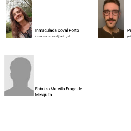
Inmaculada Doval Porto
P
inmaculada.doval@udc.gal
pa
Fabricio Marvilla Fraga de
Mesquita