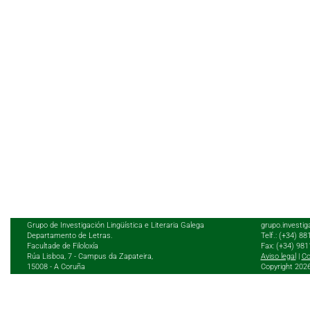
Grupo de Investigación Lingüística e Literaria Galega
grupo.investig
Departamento de Letras.
Telf.: (+34) 8
Facultade de Filoloxía
Fax: (+34) 98
Rúa Lisboa, 7 - Campus da Zapateira,
Aviso legal
|
Co
15008 - A Coruña
Copyright 202