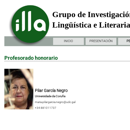
Grupo de Investigació
Lingüística e Literari
INICIO
PRESENTACIÓN
P
Profesorado honorario
Pilar García Negro
Universidade da Coruña
maria.pilar.garcia.negro@udc.gal
+34 881011737