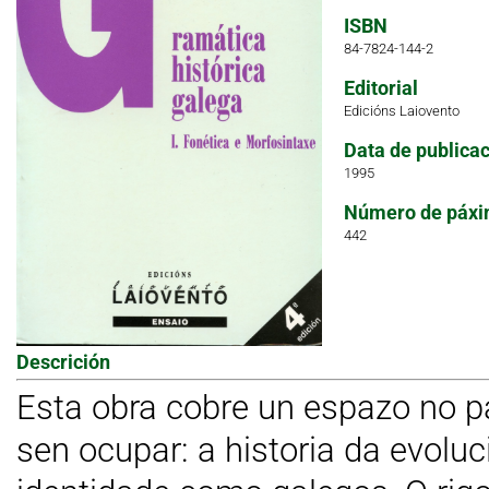
ISBN
84-7824-144-2
Editorial
Edicións Laiovento
Data de publica
1995
Número de páxi
442
Descrición
Esta obra cobre un espazo no p
sen ocupar: a historia da evoluci