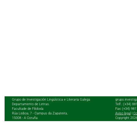
Grupo de Investigación Lingüística e Literaria Galega
grupo.investig
Departamento de Letras.
Telf.: (+34) 8
Facultade de Filoloxía
Fax: (+34) 98
Rúa Lisboa, 7 - Campus da Zapateira,
Aviso legal
|
Co
15008 - A Coruña
Copyright 202