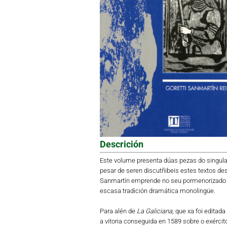
Descrición
Este volume presenta dúas pezas do singula
pesar de seren discutñibeis estes textos desd
Sanmartín emprende no seu pormenorizado es
escasa tradición dramática monolingüe.
Para alén de
La Galiciana
, que xa foi editad
a vitoria conseguida en 1589 sobre o exércit