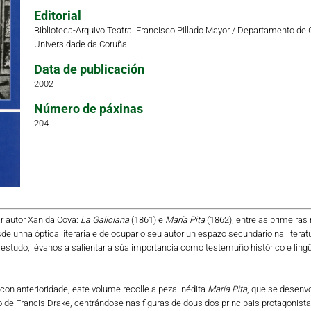
Editorial
Biblioteca-Arquivo Teatral Francisco Pillado Mayor / Departamento de 
Universidade da Coruña
Data de publicación
2002
Número de páxinas
204
r autor Xan da Cova:
La Galiciana
(1861) e
María Pita
(1862), entre as primeiras
e unha óptica literaria e de ocupar o seu autor un espazo secundario na literatu
tudo, lévanos a salientar a súa importancia como testemuño histórico e lingü
a con anterioridade, este volume recolle a peza inédita
María Pita
, que se desenvo
o de Francis Drake, centrándose nas figuras de dous dos principais protagonist