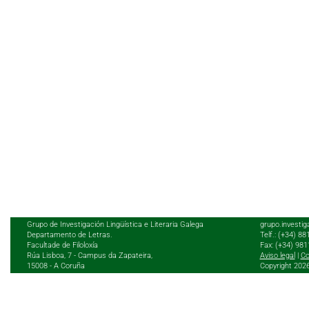
Grupo de Investigación Lingüística e Literaria Galega
grupo.investig
Departamento de Letras.
Telf.: (+34) 8
Facultade de Filoloxía
Fax: (+34) 98
Rúa Lisboa, 7 - Campus da Zapateira,
Aviso legal
|
Co
15008 - A Coruña
Copyright 202