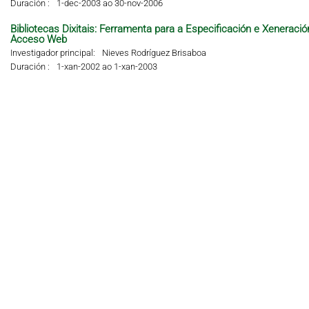
Duración :
1-dec-2003 ao 30-nov-2006
Bibliotecas Dixitais: Ferramenta para a Especificación e Xeneraci
Acceso Web
Investigador principal:
Nieves Rodríguez Brisaboa
Duración :
1-xan-2002 ao 1-xan-2003