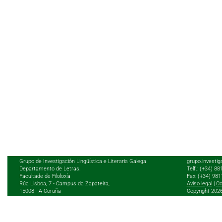
Grupo de Investigación Lingüística e Literaria Galega
grupo.investig
Departamento de Letras.
Telf.: (+34) 8
Facultade de Filoloxía
Fax: (+34) 98
Rúa Lisboa, 7 - Campus da Zapateira,
Aviso legal
|
Co
15008 - A Coruña
Copyright 202