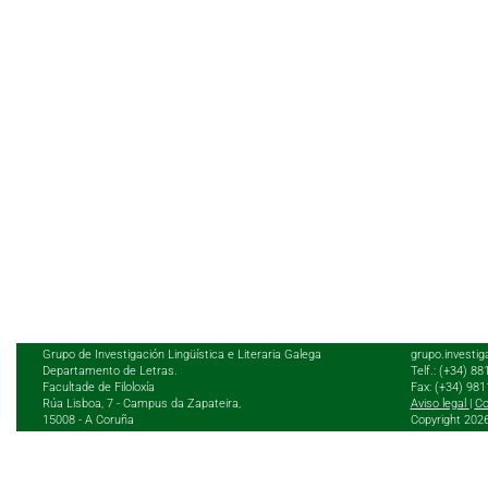
Grupo de Investigación Lingüística e Literaria Galega
grupo.investig
Departamento de Letras.
Telf.: (+34) 8
Facultade de Filoloxía
Fax: (+34) 98
Rúa Lisboa, 7 - Campus da Zapateira,
Aviso legal
|
Co
15008 - A Coruña
Copyright 202