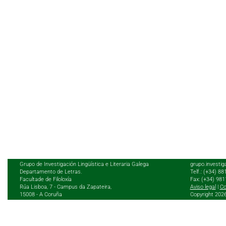
Grupo de Investigación Lingüística e Literaria Galega
grupo.investig
Departamento de Letras.
Telf.: (+34) 8
Facultade de Filoloxía
Fax: (+34) 98
Rúa Lisboa, 7 - Campus da Zapateira,
Aviso legal
|
Co
15008 - A Coruña
Copyright 202