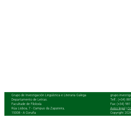
Grupo de Investigación Lingüística e Literaria Galega
grupo.investig
Departamento de Letras.
Telf.: (+34) 8
Facultade de Filoloxía
Fax: (+34) 98
Rúa Lisboa, 7 - Campus da Zapateira,
Aviso legal
|
Co
15008 - A Coruña
Copyright 202