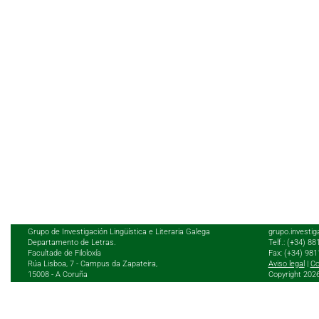
Grupo de Investigación Lingüística e Literaria Galega
grupo.investig
Departamento de Letras.
Telf.: (+34) 8
Facultade de Filoloxía
Fax: (+34) 98
Rúa Lisboa, 7 - Campus da Zapateira,
Aviso legal
|
Co
15008 - A Coruña
Copyright 202