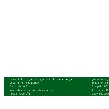
Grupo de Investigación Lingüística e Literaria Galega
grupo.investig
Departamento de Letras.
Telf.: (+34) 8
Facultade de Filoloxía
Fax: (+34) 98
Rúa Lisboa, 7 - Campus da Zapateira,
Aviso legal
|
Co
15008 - A Coruña
Copyright 202