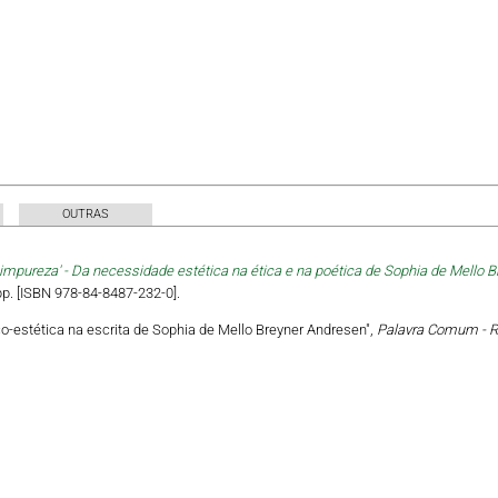
OUTRAS
impureza' - Da necessidade estética na ética e na poética de Sophia de Mello 
pp. [ISBN 978-84-8487-232-0].
co-estética na escrita de Sophia de Mello Breyner Andresen",
Palavra Comum - Re