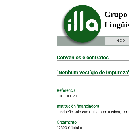
Grupo 
Lingüís
INICIO
Convenios e contratos
"Nenhum vestígio de impureza"
Referencia
FCG-BIEE 2011
Institución financiadora
Fundação Calouste Gulbenkian (Lisboa, Port
Orzamento
12800 € (totais)