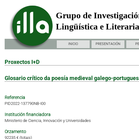
Grupo de Investigació
Lingüística e Literari
INICIO
PRESENTACIÓN
P
Proxectos I+D
Glosario crítico da poesía medieval galego-portuguesa.
Referencia
PID2022-137790NB-I00
Institución financiadora
Ministerio de Ciencia, Innovación y Universidades
Orzamento
92235 € (totais)