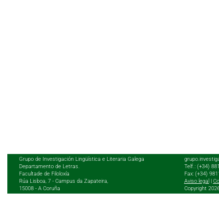
Grupo de Investigación Lingüística e Literaria Galega
grupo.investig
Departamento de Letras.
Telf.: (+34) 8
Facultade de Filoloxía
Fax: (+34) 98
Rúa Lisboa, 7 - Campus da Zapateira,
Aviso legal
|
Co
15008 - A Coruña
Copyright 202