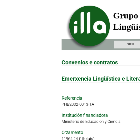
Grupo 
Lingüís
INICIO
Convenios e contratos
Emerxencia Lingüística e Litera
Referencia
PHB2002-0013-TA
Institución financiadora
Ministerio de Educación y Ciencia
Orzamento
11964.24 € (totais)