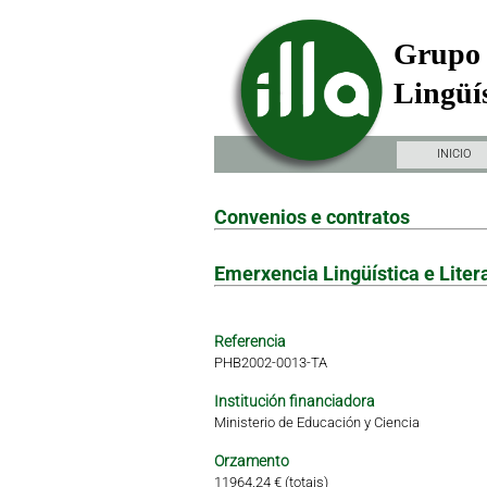
Grupo 
Lingüís
INICIO
Convenios e contratos
Emerxencia Lingüística e Litera
Referencia
PHB2002-0013-TA
Institución financiadora
Ministerio de Educación y Ciencia
Orzamento
11964.24 € (totais)