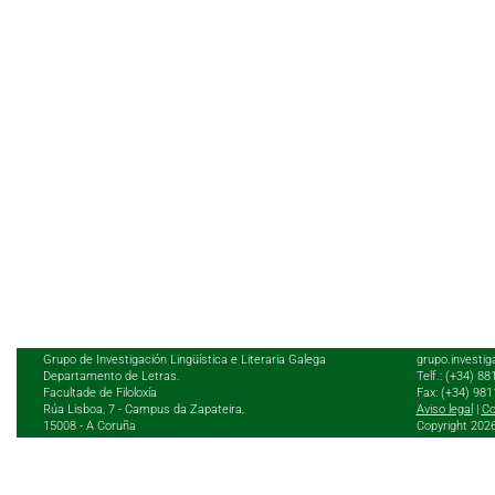
Grupo de Investigación Lingüística e Literaria Galega
grupo.investig
Departamento de Letras.
Telf.: (+34) 8
Facultade de Filoloxía
Fax: (+34) 98
Rúa Lisboa, 7 - Campus da Zapateira,
Aviso legal
|
Co
15008 - A Coruña
Copyright 202