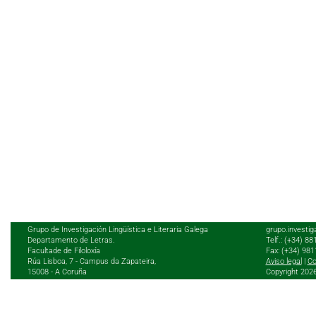
Grupo de Investigación Lingüística e Literaria Galega
grupo.investig
Departamento de Letras.
Telf.: (+34) 8
Facultade de Filoloxía
Fax: (+34) 98
Rúa Lisboa, 7 - Campus da Zapateira,
Aviso legal
|
Co
15008 - A Coruña
Copyright 202