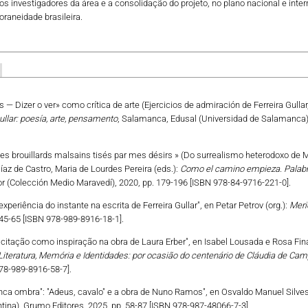
s investigadores da área e a consolidação do projeto, no plano nacional e inte
oraneidade brasileira.
S
 — Dizer o ver» como crítica de arte (Ejercicios de admiración de Ferreira Gullar, en
ullar: poesía, arte, pensamento
, Salamanca, Edusal (Universidad de Salamanca)
s les brouillards malsains tisés par mes désirs » (Do surrealismo heterodoxo de M
íaz de Castro, Maria de Lourdes Pereira (eds.):
Como el camino empieza. Palabr
or (Colección Medio Maravedí), 2020, pp. 179-196 [ISBN 978-84-9716-221-0].
 experiência do instante na escrita de Ferreira Gullar", en Petar Petrov (org.):
Meri
 45-65 [ISBN 978-989-8916-18-1].
A citação como inspiração na obra de Laura Erber", en Isabel Lousada e Rosa Fina (
 Literatura, Memória e Identidades: por ocasião do centenário de Cláudia de Ca
78-989-8916-58-7].
tanca ombra": "Adeus, cavalo" e a obra de Nuno Ramos", en Osvaldo Manuel Silve
ntina), Grumo Editores, 2025, pp. 58-87 [ISBN 978-987-48066-7-3].