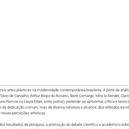
tura e artes plásticas na modernidade contemporânea brasileira. A partir da aná
ávio de Carvalho, Arthur Bispo do Rosário, Iberê Camargo, Mira Schendel, Clarice L
Nuno Ramos ou Laura Erber, entre outros), pretende-se aproximar, crítica e teor
 da dedicação comum, mas de diversa natureza e alcance, dos referidos escritor
de novas perceções artísticas.
 dos resultados da pesquisa, a promoção do debate científico e académico sobre