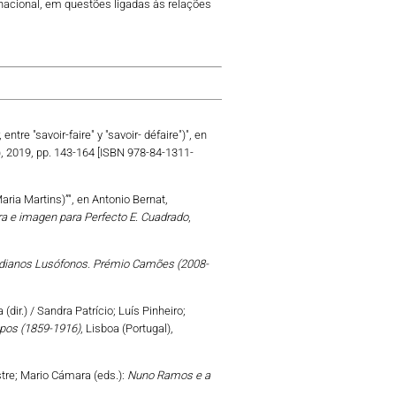
rnacional, em questões ligadas às relações
tre "savoir-faire" y "savoir- défaire")", en
, 2019, pp. 143-164 [ISBN 978-84-1311-
aria Martins)”", en Antonio Bernat,
a e imagen para Perfecto E. Cuadrado
,
dianos Lusófonos. Prémio Camões (2008-
dir.) / Sandra Patrício; Luís Pinheiro;
mpos (1859-1916)
, Lisboa (Portugal),
stre; Mario Cámara (eds.):
Nuno Ramos e a