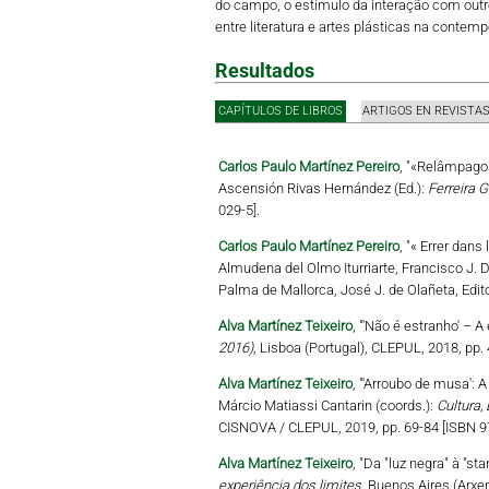
do campo, o estímulo da interação com outro
entre literatura e artes plásticas na contemp
Resultados
CAPÍTULOS DE LIBROS
ARTIGOS EN REVISTA
Carlos Paulo Martínez Pereiro
, "«Relâmpagos
Ascensión Rivas Hernández (Ed.):
Ferreira G
029-5].
Carlos Paulo Martínez Pereiro
, "« Errer dan
Almudena del Olmo Iturriarte, Francisco J. D
Palma de Mallorca, José J. de Olañeta, Edit
Alva Martínez Teixeiro
, "'Não é estranho' – A
2016)
, Lisboa (Portugal), CLEPUL, 2018, pp.
Alva Martínez Teixeiro
, "'Arroubo de musa': 
Márcio Matiassi Cantarin (coords.):
Cultura,
CISNOVA / CLEPUL, 2019, pp. 69-84 [ISBN 9
Alva Martínez Teixeiro
, "Da "luz negra" à "s
experiência dos limites
, Buenos Aires (Arxe