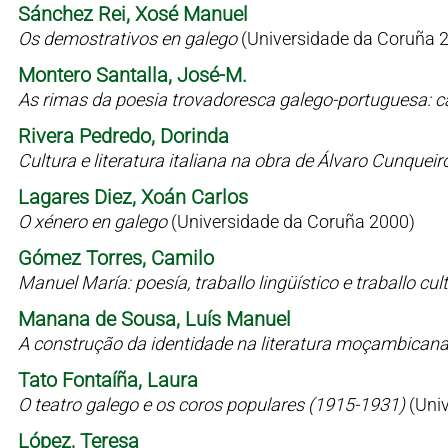
Sánchez Rei, Xosé Manuel
Os demostrativos en galego
(Universidade da Coruña 
Montero Santalla, José-M.
As rimas da poesia trovadoresca galego-portuguesa: c
Rivera Pedredo, Dorinda
Cultura e literatura italiana na obra de Álvaro Cunqueir
Lagares Diez, Xoán Carlos
O xénero en galego
(Universidade da Coruña 2000)
Gómez Torres, Camilo
Manuel María: poesía, traballo lingüístico e traballo cul
Manana de Sousa, Luís Manuel
A construção da identidade na literatura moçambican
Tato Fontaíña, Laura
O teatro galego e os coros populares (1915-1931)
(Uni
López, Teresa