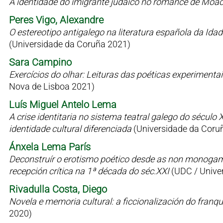
A identidade do imigrante judaico no romance de Moac
Peres Vigo, Alexandre
O estereotipo antigalego na literatura española da Id
(Universidade da Coruña 2021)
Sara Campino
Exercícios do olhar: Leituras das poéticas experimen
Nova de Lisboa 2021)
Luís Miguel Antelo Lema
A crise identitaria no sistema teatral galego do sécul
identidade cultural diferenciada
(Universidade da Coru
Ánxela Lema París
Deconstruír o erotismo poético desde as non monogamia
recepción crítica na 1ª década do séc.XXI
(UDC / Univer
Rivadulla Costa, Diego
Novela e memoria cultural: a ficcionalización do fran
2020)