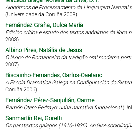
Macedo Braga Moreira da Silva, D. F.
Algoritmos de Processamento da Linguagem Natural p
(Universidade da Coruña 2008)
Fernández Graña, Dulce María
Edición crítica e estudo dos textos anónimos da líric
2008)
Albino Pires, Natália de Jesus
O léxico do Romanceiro da tradição oral moderna port
2007)
Biscainho-Fernandes, Carlos-Caetano
A Escola Dramática Galega na Configuración do Siste
Coruña 2006)
Fernández Pérez-Sanjulián, Carme
Ramón Otero Pedrayo: unha narrativa fundacional
(Un
Sanmartín Rei, Goretti
Os paratextos galegos (1916-1936). Análise sociolingü