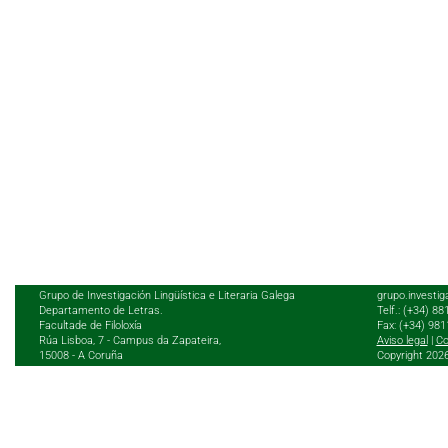
Grupo de Investigación Lingüística e Literaria Galega
grupo.investig
Departamento de Letras.
Telf.: (+34) 8
Facultade de Filoloxía
Fax: (+34) 98
Rúa Lisboa, 7 - Campus da Zapateira,
Aviso legal
|
Co
15008 - A Coruña
Copyright 202