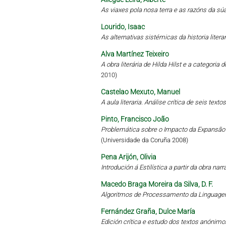
As viaxes pola nosa terra e as razóns da sú
Lourido, Isaac
As alternativas sistémicas da historia literari
Alva Martínez Teixeiro
A obra literária de Hilda Hilst e a categoria
2010)
Castelao Mexuto, Manuel
A aula literaria. Análise crítica de seis tex
Pinto, Francisco João
Problemática sobre o Impacto da Expansã
(Universidade da Coruña 2008)
Pena Arijón, Olivia
Introdución á Estilística a partir da obra narr
Macedo Braga Moreira da Silva, D. F.
Algoritmos de Processamento da Linguagem
Fernández Graña, Dulce María
Edición crítica e estudo dos textos anónimo