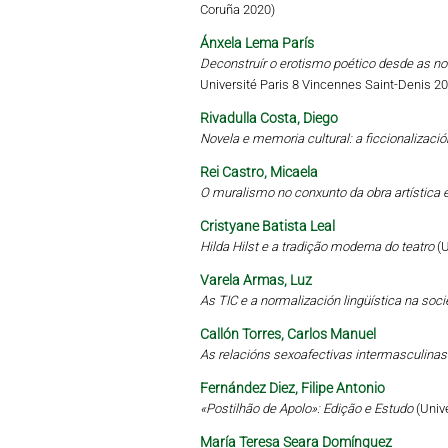
Coruña 2020)
Ánxela Lema París
Deconstruír o erotismo poético desde as no
Université Paris 8 Vincennes Saint-Denis 2
Rivadulla Costa, Diego
Novela e memoria cultural: a ficcionalizaci
Rei Castro, Micaela
O muralismo no conxunto da obra artística e
Cristyane Batista Leal
Hilda Hilst e a tradição moderna do teatro
(
Varela Armas, Luz
As TIC e a normalización lingüística na soc
Callón Torres, Carlos Manuel
As relacións sexoafectivas intermasculinas
Fernández Diez, Filipe Antonio
«Postilhão de Apolo»: Edição e Estudo
(Univ
María Teresa Seara Domínguez