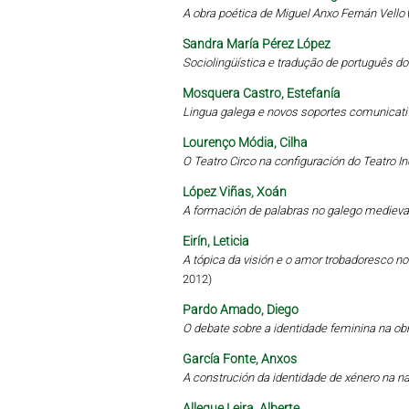
A obra poética de Miguel Anxo Fernán Vello
Sandra María Pérez López
Sociolingüística e tradução de português d
Mosquera Castro, Estefanía
Lingua galega e novos soportes comunicati
Lourenço Módia, Cilha
O Teatro Circo na configuración do Teatro 
López Viñas, Xoán
A formación de palabras no galego medieval
Eirín, Leticia
A tópica da visión e o amor trobadoresco no 
2012)
Pardo Amado, Diego
O debate sobre a identidade feminina na obr
García Fonte, Anxos
A construción da identidade de xénero na 
Allegue Leira, Alberte