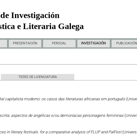
de Investigación
tica e Literaria Galega
PRESENTACIÓN
PERSOAL
INVESTIGACIÓN
PUBLICACIÓ
TESES DE LICENCIATURA
al capitalista moderno: os casos das literaturas africanas em português
(Unive
escrita: aspectos de angélicas e/ou demoníacas personagens femininas
(Univer
ces in literary festivals: for a comparative analysis of FLUP and PalFest
(Univers