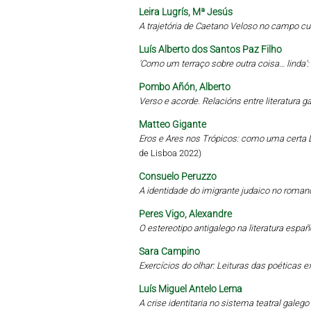
Leira Lugrís, Mª Jesús
A trajetória de Caetano Veloso no campo cu
Luís Alberto dos Santos Paz Filho
'Como um terraço sobre outra coisa… linda'
Pombo Añón, Alberto
Verso e acorde. Relacións entre literatura 
Matteo Gigante
Eros e Ares nos Trópicos: como uma certa L
de Lisboa 2022)
Consuelo Peruzzo
A identidade do imigrante judaico no roman
Peres Vigo, Alexandre
O estereotipo antigalego na literatura esp
Sara Campino
Exercícios do olhar: Leituras das poética
Luís Miguel Antelo Lema
A crise identitaria no sistema teatral gale