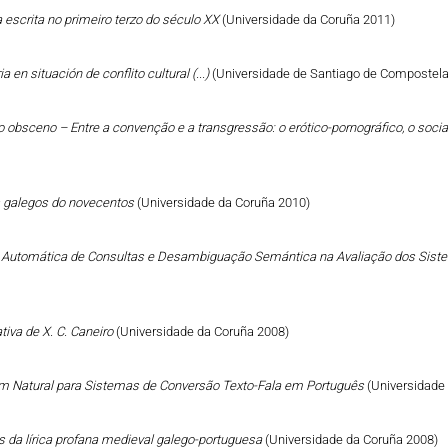
a escrita no primeiro terzo do século XX
(Universidade da Coruña 2011)
a en situación de conflito cultural (...)
(Universidade de Santiago de Compostela
 do obsceno – Entre a convenção e a transgressão: o erótico-pornográfico, o social
tos galegos do novecentos
(Universidade da Coruña 2010)
o Automática de Consultas e Desambiguação Semántica na Avaliação dos Sist
ativa de X. C. Caneiro
(Universidade da Coruña 2008)
 Natural para Sistemas de Conversão Texto-Fala em Português
(Universidade
s da lírica profana medieval galego-portuguesa
(Universidade da Coruña 2008)