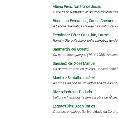
Albino Pires, Natália de Jesus
O léxico do Romanceiro da tradição oral mo
Biscainho-Fernandes, Carlos-Caetano
A Escola Dramática Galega na Configuració
Fernández Pérez-Sanjulián, Carme
Ramón Otero Pedrayo: unha narrativa funda
Sanmartín Rei, Goretti
Os paratextos galegos (1916-1936). Análise 
Sánchez Rei, Xosé Manuel
Os demostrativos en galego
(Universidade 
Montero Santalla, José-M.
As rimas da poesia trovadoresca galego-por
Rivera Pedredo, Dorinda
Cultura e literatura italiana na obra de Álva
Lagares Diez, Xoán Carlos
O xénero en galego
(Universidade da Coruña