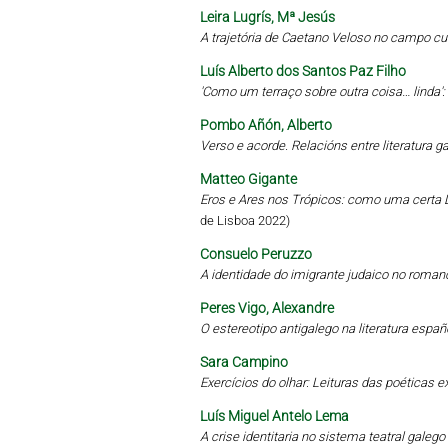
Leira Lugrís, Mª Jesús
A trajetória de Caetano Veloso no campo cu
Luís Alberto dos Santos Paz Filho
'Como um terraço sobre outra coisa… linda'
Pombo Añón, Alberto
Verso e acorde. Relacións entre literatura 
Matteo Gigante
Eros e Ares nos Trópicos: como uma certa L
de Lisboa 2022)
Consuelo Peruzzo
A identidade do imigrante judaico no roman
Peres Vigo, Alexandre
O estereotipo antigalego na literatura esp
Sara Campino
Exercícios do olhar: Leituras das poética
Luís Miguel Antelo Lema
A crise identitaria no sistema teatral gale