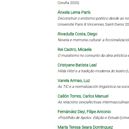
Coruña 2020)
Ánxela Lema París
Deconstruír o erotismo poético desde as no
Université Paris 8 Vincennes Saint-Denis 2
Rivadulla Costa, Diego
Novela e memoria cultural: a ficcionalizaci
Rei Castro, Micaela
O muralismo no conxunto da obra artística e
Cristyane Batista Leal
Hilda Hilst e a tradição moderna do teatro
(
Varela Armas, Luz
As TIC e a normalización lingüística na soc
Callón Torres, Carlos Manuel
As relacións sexoafectivas intermasculinas
Fernández Diez, Filipe Antonio
«Postilhão de Apolo»: Edição e Estudo
(Univ
María Teresa Seara Domínguez