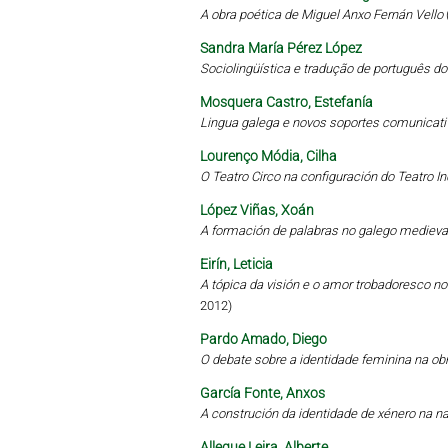
A obra poética de Miguel Anxo Fernán Vello
Sandra María Pérez López
Sociolingüística e tradução de português d
Mosquera Castro, Estefanía
Lingua galega e novos soportes comunicati
Lourenço Módia, Cilha
O Teatro Circo na configuración do Teatro 
López Viñas, Xoán
A formación de palabras no galego medieval
Eirín, Leticia
A tópica da visión e o amor trobadoresco no 
2012)
Pardo Amado, Diego
O debate sobre a identidade feminina na obr
García Fonte, Anxos
A construción da identidade de xénero na 
Allegue Leira, Alberte