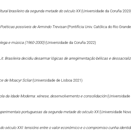
ltural brasileiro da segunda metade do século XX
(Universidade da Coruña 2023
: Poéticas possíveis de Armindo Trevisan
(Pontifícia Univ. Católica do Rio Grand
galega e música (1960-2000)
(Universidade da Coruña 2022)
it. Brasileira decidiu desarmar lógicas de arregimentação bélicas e dessacral
ce de Moacyr Scliar
(Universidade de Lisboa 2021)
añola da Idade Moderna: xénese, desenvolvemento e consolidación
(Universidade
s experimentais portuguesas da segunda metade do século XX
(Universidade Nova
go do século XXI: tensións entre o valor económico e o compromiso cunha identid