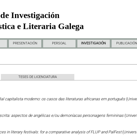
de Investigación
tica e Literaria Galega
PRESENTACIÓN
PERSOAL
INVESTIGACIÓN
PUBLICACIÓ
TESES DE LICENCIATURA
al capitalista moderno: os casos das literaturas africanas em português
(Unive
escrita: aspectos de angélicas e/ou demoníacas personagens femininas
(Univer
ces in literary festivals: for a comparative analysis of FLUP and PalFest
(Univers