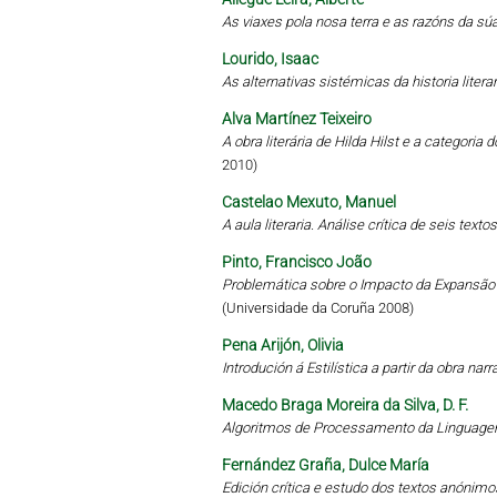
As viaxes pola nosa terra e as razóns da sú
Lourido, Isaac
As alternativas sistémicas da historia literari
Alva Martínez Teixeiro
A obra literária de Hilda Hilst e a categoria
2010)
Castelao Mexuto, Manuel
A aula literaria. Análise crítica de seis tex
Pinto, Francisco João
Problemática sobre o Impacto da Expansã
(Universidade da Coruña 2008)
Pena Arijón, Olivia
Introdución á Estilística a partir da obra narr
Macedo Braga Moreira da Silva, D. F.
Algoritmos de Processamento da Linguagem
Fernández Graña, Dulce María
Edición crítica e estudo dos textos anónimo