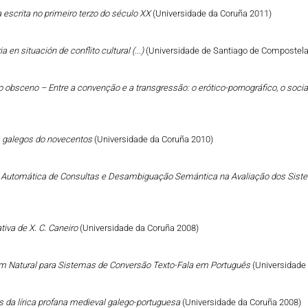
a escrita no primeiro terzo do século XX
(Universidade da Coruña 2011)
a en situación de conflito cultural (...)
(Universidade de Santiago de Compostela
 do obsceno – Entre a convenção e a transgressão: o erótico-pornográfico, o social
tos galegos do novecentos
(Universidade da Coruña 2010)
o Automática de Consultas e Desambiguação Semántica na Avaliação dos Sist
ativa de X. C. Caneiro
(Universidade da Coruña 2008)
 Natural para Sistemas de Conversão Texto-Fala em Português
(Universidade
s da lírica profana medieval galego-portuguesa
(Universidade da Coruña 2008)