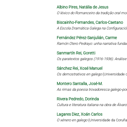
Albino Pires, Natália de Jesus
O léxico do Romanceiro da tradição oral mo
Biscainho-Fernandes, Carlos-Caetano
A Escola Dramática Galega na Configuració
Fernández Pérez-Sanjulián, Carme
Ramón Otero Pedrayo: unha narrativa funda
Sanmartín Rei, Goretti
Os paratextos galegos (1916-1936). Análise 
Sánchez Rei, Xosé Manuel
Os demostrativos en galego
(Universidade 
Montero Santalla, José-M.
As rimas da poesia trovadoresca galego-por
Rivera Pedredo, Dorinda
Cultura e literatura italiana na obra de Álva
Lagares Diez, Xoán Carlos
O xénero en galego
(Universidade da Coruña