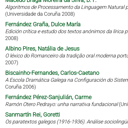
Macedo Braga Moreira da Silva, D. F.
Algoritmos de Processamento da Linguagem Natural p
(Universidade da Coruña 2008)
Fernández Graña, Dulce María
Edición crítica e estudo dos textos anónimos da líric
2008)
Albino Pires, Natália de Jesus
O léxico do Romanceiro da tradição oral moderna port
2007)
Biscainho-Fernandes, Carlos-Caetano
A Escola Dramática Galega na Configuración do Siste
Coruña 2006)
Fernández Pérez-Sanjulián, Carme
Ramón Otero Pedrayo: unha narrativa fundacional
(Un
Sanmartín Rei, Goretti
Os paratextos galegos (1916-1936). Análise sociolingü