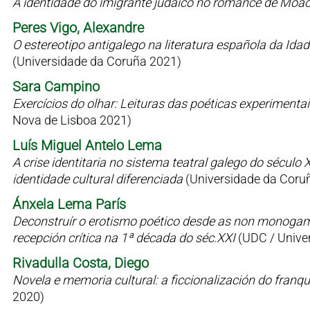
A identidade do imigrante judaico no romance de Moac
Peres Vigo, Alexandre
O estereotipo antigalego na literatura española da Id
(Universidade da Coruña 2021)
Sara Campino
Exercícios do olhar: Leituras das poéticas experimen
Nova de Lisboa 2021)
Luís Miguel Antelo Lema
A crise identitaria no sistema teatral galego do sécul
identidade cultural diferenciada
(Universidade da Coru
Ánxela Lema París
Deconstruír o erotismo poético desde as non monogamia
recepción crítica na 1ª década do séc.XXI
(UDC / Univer
Rivadulla Costa, Diego
Novela e memoria cultural: a ficcionalización do fran
2020)