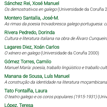
Sánchez Rei, Xosé Manuel
Os demostrativos en galego
(Universidade da Coruña 
Montero Santalla, José-M.
As rimas da poesia trovadoresca galego-portuguesa: c
Rivera Pedredo, Dorinda
Cultura e literatura italiana na obra de Álvaro Cunqueir
Lagares Diez, Xoán Carlos
O xénero en galego
(Universidade da Coruña 2000)
Gómez Torres, Camilo
Manuel María: poesía, traballo lingüístico e traballo cul
Manana de Sousa, Luís Manuel
A construção da identidade na literatura moçambican
Tato Fontaíña, Laura
O teatro galego e os coros populares (1915-1931)
(Uni
López, Teresa