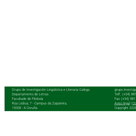
Grupo de Investigación Lingüística e Literaria Galega
grupo.investig
Departamento de Letras.
Telf.: (+34) 8
Facultade de Filoloxía
Fax: (+34) 98
Rúa Lisboa, 7 - Campus da Zapateira,
Aviso legal
|
Co
15008 - A Coruña
Copyright 202