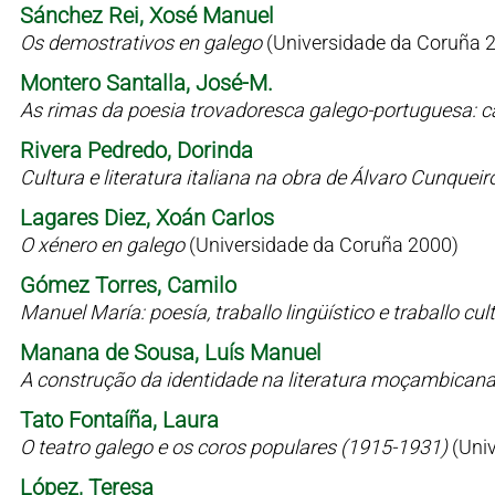
Sánchez Rei, Xosé Manuel
Os demostrativos en galego
(Universidade da Coruña 
Montero Santalla, José-M.
As rimas da poesia trovadoresca galego-portuguesa: c
Rivera Pedredo, Dorinda
Cultura e literatura italiana na obra de Álvaro Cunqueir
Lagares Diez, Xoán Carlos
O xénero en galego
(Universidade da Coruña 2000)
Gómez Torres, Camilo
Manuel María: poesía, traballo lingüístico e traballo cul
Manana de Sousa, Luís Manuel
A construção da identidade na literatura moçambican
Tato Fontaíña, Laura
O teatro galego e os coros populares (1915-1931)
(Uni
López, Teresa