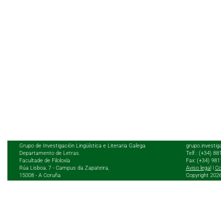
Grupo de Investigación Lingüística e Literaria Galega
grupo.investig
Departamento de Letras.
Telf.: (+34) 8
Facultade de Filoloxía
Fax: (+34) 98
Rúa Lisboa, 7 - Campus da Zapateira,
Aviso legal
|
Co
15008 - A Coruña
Copyright 202