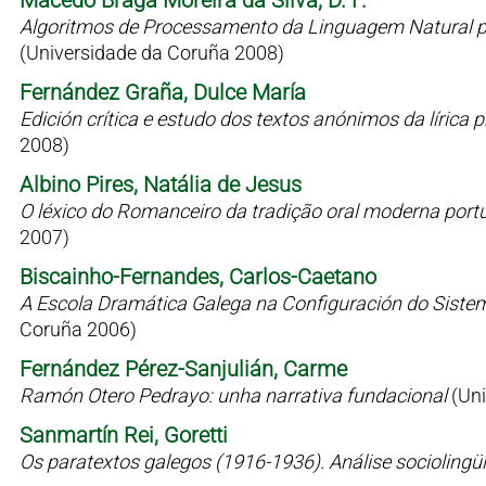
Macedo Braga Moreira da Silva, D. F.
Algoritmos de Processamento da Linguagem Natural p
(Universidade da Coruña 2008)
Fernández Graña, Dulce María
Edición crítica e estudo dos textos anónimos da líric
2008)
Albino Pires, Natália de Jesus
O léxico do Romanceiro da tradição oral moderna port
2007)
Biscainho-Fernandes, Carlos-Caetano
A Escola Dramática Galega na Configuración do Siste
Coruña 2006)
Fernández Pérez-Sanjulián, Carme
Ramón Otero Pedrayo: unha narrativa fundacional
(Un
Sanmartín Rei, Goretti
Os paratextos galegos (1916-1936). Análise sociolingü