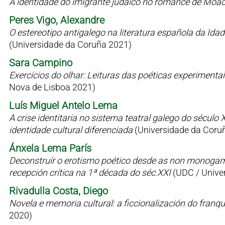
A identidade do imigrante judaico no romance de Moac
Peres Vigo, Alexandre
O estereotipo antigalego na literatura española da Id
(Universidade da Coruña 2021)
Sara Campino
Exercícios do olhar: Leituras das poéticas experimen
Nova de Lisboa 2021)
Luís Miguel Antelo Lema
A crise identitaria no sistema teatral galego do sécul
identidade cultural diferenciada
(Universidade da Coru
Ánxela Lema París
Deconstruír o erotismo poético desde as non monogamia
recepción crítica na 1ª década do séc.XXI
(UDC / Univer
Rivadulla Costa, Diego
Novela e memoria cultural: a ficcionalización do fran
2020)