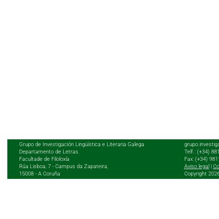
Grupo de Investigación Lingüística e Literaria Galega
grupo.investig
Departamento de Letras.
Telf.: (+34) 8
Facultade de Filoloxía
Fax: (+34) 98
Rúa Lisboa, 7 - Campus da Zapateira,
Aviso legal
|
Co
15008 - A Coruña
Copyright 202