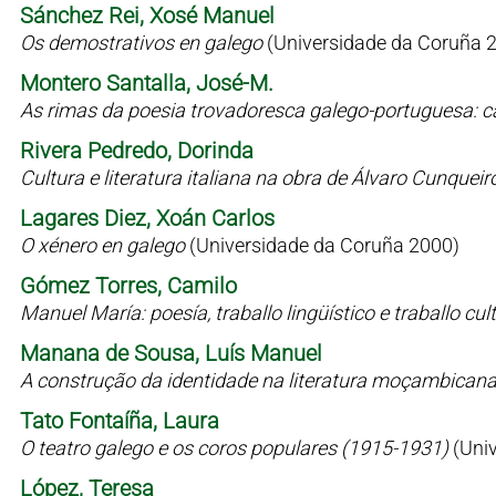
Sánchez Rei, Xosé Manuel
Os demostrativos en galego
(Universidade da Coruña 
Montero Santalla, José-M.
As rimas da poesia trovadoresca galego-portuguesa: c
Rivera Pedredo, Dorinda
Cultura e literatura italiana na obra de Álvaro Cunqueir
Lagares Diez, Xoán Carlos
O xénero en galego
(Universidade da Coruña 2000)
Gómez Torres, Camilo
Manuel María: poesía, traballo lingüístico e traballo cul
Manana de Sousa, Luís Manuel
A construção da identidade na literatura moçambican
Tato Fontaíña, Laura
O teatro galego e os coros populares (1915-1931)
(Uni
López, Teresa