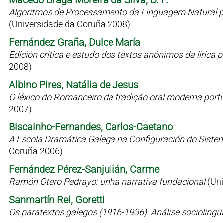
Macedo Braga Moreira da Silva, D. F.
Algoritmos de Processamento da Linguagem Natural p
(Universidade da Coruña 2008)
Fernández Graña, Dulce María
Edición crítica e estudo dos textos anónimos da líric
2008)
Albino Pires, Natália de Jesus
O léxico do Romanceiro da tradição oral moderna port
2007)
Biscainho-Fernandes, Carlos-Caetano
A Escola Dramática Galega na Configuración do Siste
Coruña 2006)
Fernández Pérez-Sanjulián, Carme
Ramón Otero Pedrayo: unha narrativa fundacional
(Un
Sanmartín Rei, Goretti
Os paratextos galegos (1916-1936). Análise sociolingü