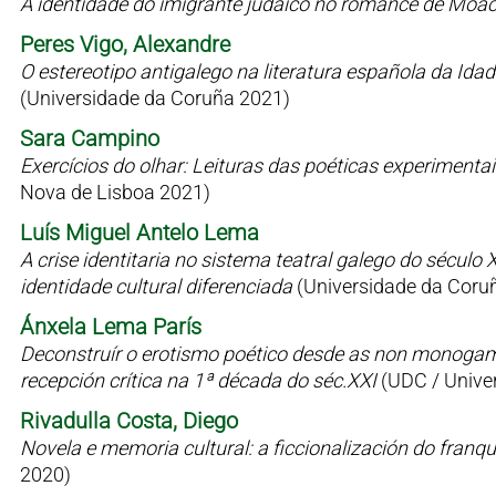
A identidade do imigrante judaico no romance de Moac
Peres Vigo, Alexandre
O estereotipo antigalego na literatura española da Id
(Universidade da Coruña 2021)
Sara Campino
Exercícios do olhar: Leituras das poéticas experimen
Nova de Lisboa 2021)
Luís Miguel Antelo Lema
A crise identitaria no sistema teatral galego do sécul
identidade cultural diferenciada
(Universidade da Coru
Ánxela Lema París
Deconstruír o erotismo poético desde as non monogamia
recepción crítica na 1ª década do séc.XXI
(UDC / Univer
Rivadulla Costa, Diego
Novela e memoria cultural: a ficcionalización do fran
2020)