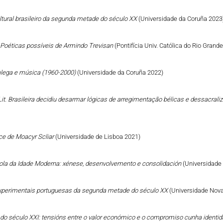
ltural brasileiro da segunda metade do século XX
(Universidade da Coruña 2023
: Poéticas possíveis de Armindo Trevisan
(Pontifícia Univ. Católica do Rio Grand
galega e música (1960-2000)
(Universidade da Coruña 2022)
it. Brasileira decidiu desarmar lógicas de arregimentação bélicas e dessacral
ce de Moacyr Scliar
(Universidade de Lisboa 2021)
añola da Idade Moderna: xénese, desenvolvemento e consolidación
(Universidade
s experimentais portuguesas da segunda metade do século XX
(Universidade Nova
go do século XXI: tensións entre o valor económico e o compromiso cunha identid