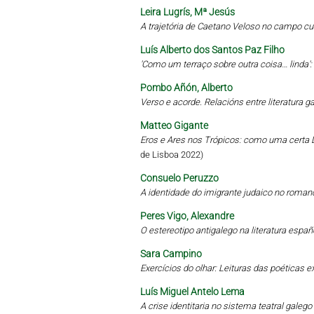
Leira Lugrís, Mª Jesús
A trajetória de Caetano Veloso no campo cu
Luís Alberto dos Santos Paz Filho
'Como um terraço sobre outra coisa… linda'
Pombo Añón, Alberto
Verso e acorde. Relacións entre literatura 
Matteo Gigante
Eros e Ares nos Trópicos: como uma certa L
de Lisboa 2022)
Consuelo Peruzzo
A identidade do imigrante judaico no roman
Peres Vigo, Alexandre
O estereotipo antigalego na literatura esp
Sara Campino
Exercícios do olhar: Leituras das poética
Luís Miguel Antelo Lema
A crise identitaria no sistema teatral gale