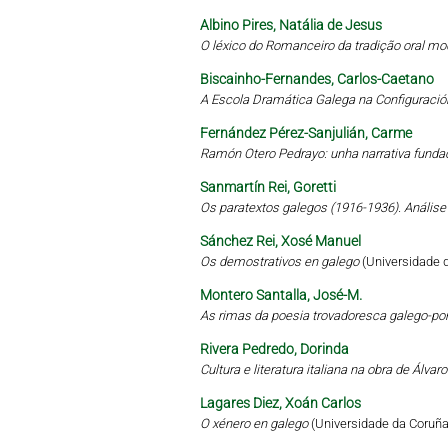
Albino Pires, Natália de Jesus
O léxico do Romanceiro da tradição oral mo
Biscainho-Fernandes, Carlos-Caetano
A Escola Dramática Galega na Configuració
Fernández Pérez-Sanjulián, Carme
Ramón Otero Pedrayo: unha narrativa funda
Sanmartín Rei, Goretti
Os paratextos galegos (1916-1936). Análise 
Sánchez Rei, Xosé Manuel
Os demostrativos en galego
(Universidade 
Montero Santalla, José-M.
As rimas da poesia trovadoresca galego-por
Rivera Pedredo, Dorinda
Cultura e literatura italiana na obra de Álva
Lagares Diez, Xoán Carlos
O xénero en galego
(Universidade da Coruña