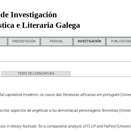
de Investigación
tica e Literaria Galega
PRESENTACIÓN
PERSOAL
INVESTIGACIÓN
PUBLICACIÓ
TESES DE LICENCIATURA
al capitalista moderno: os casos das literaturas africanas em português
(Unive
escrita: aspectos de angélicas e/ou demoníacas personagens femininas
(Univer
ces in literary festivals: for a comparative analysis of FLUP and PalFest
(Univers