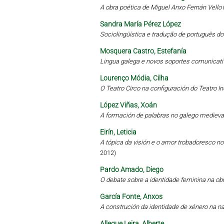
A obra poética de Miguel Anxo Fernán Vello
Sandra María Pérez López
Sociolingüística e tradução de português d
Mosquera Castro, Estefanía
Lingua galega e novos soportes comunicati
Lourenço Módia, Cilha
O Teatro Circo na configuración do Teatro 
López Viñas, Xoán
A formación de palabras no galego medieval
Eirín, Leticia
A tópica da visión e o amor trobadoresco no 
2012)
Pardo Amado, Diego
O debate sobre a identidade feminina na obr
García Fonte, Anxos
A construción da identidade de xénero na 
Allegue Leira, Alberte