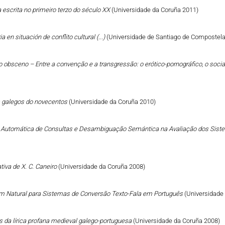
a escrita no primeiro terzo do século XX
(Universidade da Coruña 2011)
a en situación de conflito cultural (...)
(Universidade de Santiago de Compostela
 do obsceno – Entre a convenção e a transgressão: o erótico-pornográfico, o social
tos galegos do novecentos
(Universidade da Coruña 2010)
o Automática de Consultas e Desambiguação Semántica na Avaliação dos Sist
ativa de X. C. Caneiro
(Universidade da Coruña 2008)
 Natural para Sistemas de Conversão Texto-Fala em Português
(Universidade
s da lírica profana medieval galego-portuguesa
(Universidade da Coruña 2008)