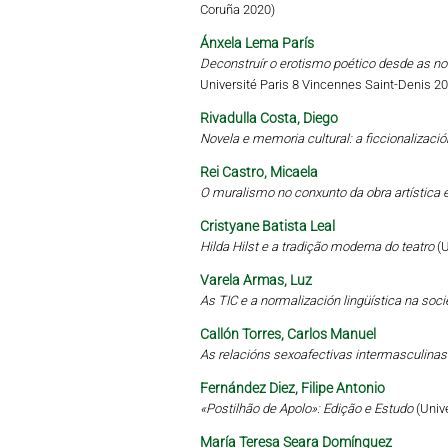
Coruña 2020)
Ánxela Lema París
Deconstruír o erotismo poético desde as no
Université Paris 8 Vincennes Saint-Denis 2
Rivadulla Costa, Diego
Novela e memoria cultural: a ficcionalizaci
Rei Castro, Micaela
O muralismo no conxunto da obra artística e
Cristyane Batista Leal
Hilda Hilst e a tradição moderna do teatro
(
Varela Armas, Luz
As TIC e a normalización lingüística na soc
Callón Torres, Carlos Manuel
As relacións sexoafectivas intermasculinas
Fernández Diez, Filipe Antonio
«Postilhão de Apolo»: Edição e Estudo
(Univ
María Teresa Seara Domínguez