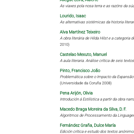
As viaxes pola nosa terra e as razóns da sú
Lourido, Isaac
As alternativas sistémicas da historia literari
Alva Martínez Teixeiro
A obra literária de Hilda Hilst e a categoria
2010)
Castelao Mexuto, Manuel
A aula literaria. Análise crítica de seis tex
Pinto, Francisco João
Problemática sobre o Impacto da Expansã
(Universidade da Coruña 2008)
Pena Arijón, Olivia
Introdución á Estilística a partir da obra narr
Macedo Braga Moreira da Silva, D. F.
Algoritmos de Processamento da Linguagem
Fernández Graña, Dulce María
Edición crítica e estudo dos textos anónimo