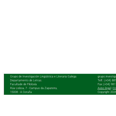
Grupo de Investigación Lingüística e Literaria Galega
grupo.investig
Departamento de Letras.
Telf.: (+34) 8
Facultade de Filoloxía
Fax: (+34) 98
Rúa Lisboa, 7 - Campus da Zapateira,
Aviso legal
|
Co
15008 - A Coruña
Copyright 202