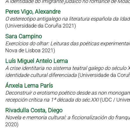
A identidade do imigrante judaico no romance de Moac
Peres Vigo, Alexandre
O estereotipo antigalego na literatura española da Id
(Universidade da Coruña 2021)
Sara Campino
Exercícios do olhar: Leituras das poéticas experimen
Nova de Lisboa 2021)
Luís Miguel Antelo Lema
A crise identitaria no sistema teatral galego do sécul
identidade cultural diferenciada
(Universidade da Coru
Ánxela Lema París
Deconstruír o erotismo poético desde as non monogamia
recepción crítica na 1ª década do séc.XXI
(UDC / Univer
Rivadulla Costa, Diego
Novela e memoria cultural: a ficcionalización do fran
2020)