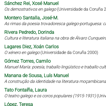
Sánchez Rei, Xosé Manuel
Os demostrativos en galego
(Universidade da Coruña 
Montero Santalla, José-M.
As rimas da poesia trovadoresca galego-portuguesa: c
Rivera Pedredo, Dorinda
Cultura e literatura italiana na obra de Álvaro Cunqueir
Lagares Diez, Xoán Carlos
O xénero en galego
(Universidade da Coruña 2000)
Gómez Torres, Camilo
Manuel María: poesía, traballo lingüístico e traballo cul
Manana de Sousa, Luís Manuel
A construção da identidade na literatura moçambican
Tato Fontaíña, Laura
O teatro galego e os coros populares (1915-1931)
(Uni
López, Teresa