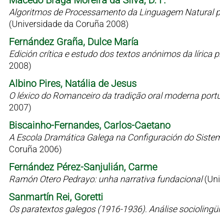
Macedo Braga Moreira da Silva, D. F.
Algoritmos de Processamento da Linguagem Natural p
(Universidade da Coruña 2008)
Fernández Graña, Dulce María
Edición crítica e estudo dos textos anónimos da líric
2008)
Albino Pires, Natália de Jesus
O léxico do Romanceiro da tradição oral moderna port
2007)
Biscainho-Fernandes, Carlos-Caetano
A Escola Dramática Galega na Configuración do Siste
Coruña 2006)
Fernández Pérez-Sanjulián, Carme
Ramón Otero Pedrayo: unha narrativa fundacional
(Un
Sanmartín Rei, Goretti
Os paratextos galegos (1916-1936). Análise sociolingü