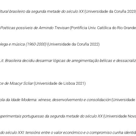
ltural brasileiro da segunda metade do século XX
(Universidade da Coruña 2023
: Poéticas possíveis de Armindo Trevisan
(Pontifícia Univ. Católica do Rio Grand
galega e música (1960-2000)
(Universidade da Coruña 2022)
it. Brasileira decidiu desarmar lógicas de arregimentação bélicas e dessacral
ce de Moacyr Scliar
(Universidade de Lisboa 2021)
añola da Idade Moderna: xénese, desenvolvemento e consolidación
(Universidade
s experimentais portuguesas da segunda metade do século XX
(Universidade Nova
go do século XXI: tensións entre o valor económico e o compromiso cunha identid