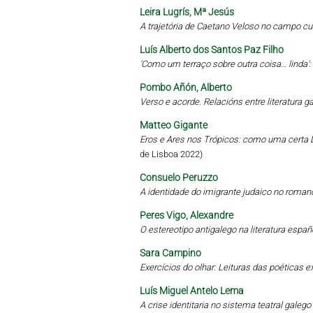
Leira Lugrís, Mª Jesús
A trajetória de Caetano Veloso no campo cu
Luís Alberto dos Santos Paz Filho
'Como um terraço sobre outra coisa… linda'
Pombo Añón, Alberto
Verso e acorde. Relacións entre literatura 
Matteo Gigante
Eros e Ares nos Trópicos: como uma certa L
de Lisboa 2022)
Consuelo Peruzzo
A identidade do imigrante judaico no roman
Peres Vigo, Alexandre
O estereotipo antigalego na literatura esp
Sara Campino
Exercícios do olhar: Leituras das poética
Luís Miguel Antelo Lema
A crise identitaria no sistema teatral gale