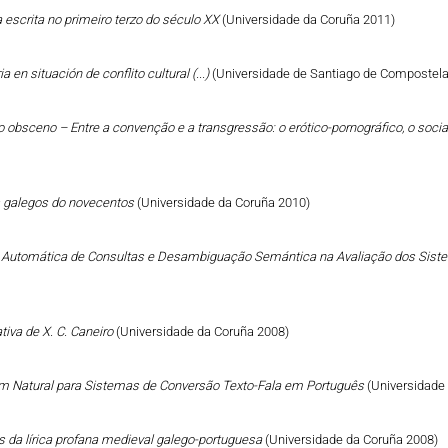
a escrita no primeiro terzo do século XX
(Universidade da Coruña 2011)
a en situación de conflito cultural (...)
(Universidade de Santiago de Compostela
 do obsceno – Entre a convenção e a transgressão: o erótico-pornográfico, o social
tos galegos do novecentos
(Universidade da Coruña 2010)
o Automática de Consultas e Desambiguação Semántica na Avaliação dos Sist
ativa de X. C. Caneiro
(Universidade da Coruña 2008)
 Natural para Sistemas de Conversão Texto-Fala em Português
(Universidade
s da lírica profana medieval galego-portuguesa
(Universidade da Coruña 2008)