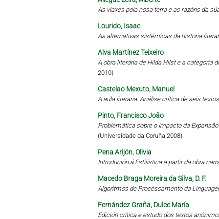
As viaxes pola nosa terra e as razóns da sú
Lourido, Isaac
As alternativas sistémicas da historia literari
Alva Martínez Teixeiro
A obra literária de Hilda Hilst e a categoria
2010)
Castelao Mexuto, Manuel
A aula literaria. Análise crítica de seis tex
Pinto, Francisco João
Problemática sobre o Impacto da Expansã
(Universidade da Coruña 2008)
Pena Arijón, Olivia
Introdución á Estilística a partir da obra narr
Macedo Braga Moreira da Silva, D. F.
Algoritmos de Processamento da Linguagem
Fernández Graña, Dulce María
Edición crítica e estudo dos textos anónimo