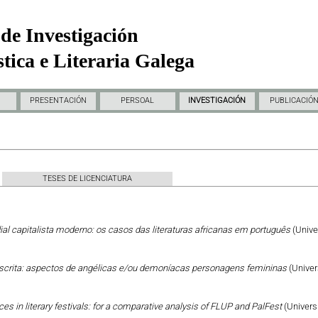
de Investigación
tica e Literaria Galega
PRESENTACIÓN
PERSOAL
INVESTIGACIÓN
PUBLICACIÓ
TESES DE LICENCIATURA
al capitalista moderno: os casos das literaturas africanas em português
(Unive
escrita: aspectos de angélicas e/ou demoníacas personagens femininas
(Univer
ces in literary festivals: for a comparative analysis of FLUP and PalFest
(Univers