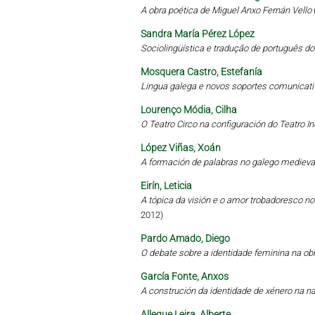
A obra poética de Miguel Anxo Fernán Vello
Sandra María Pérez López
Sociolingüística e tradução de português d
Mosquera Castro, Estefanía
Lingua galega e novos soportes comunicati
Lourenço Módia, Cilha
O Teatro Circo na configuración do Teatro 
López Viñas, Xoán
A formación de palabras no galego medieval
Eirín, Leticia
A tópica da visión e o amor trobadoresco no 
2012)
Pardo Amado, Diego
O debate sobre a identidade feminina na obr
García Fonte, Anxos
A construción da identidade de xénero na 
Allegue Leira, Alberte