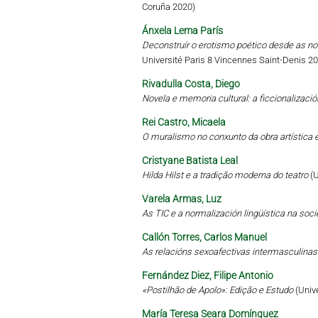
Coruña 2020)
Ánxela Lema París
Deconstruír o erotismo poético desde as no
Université Paris 8 Vincennes Saint-Denis 2
Rivadulla Costa, Diego
Novela e memoria cultural: a ficcionalizaci
Rei Castro, Micaela
O muralismo no conxunto da obra artística e
Cristyane Batista Leal
Hilda Hilst e a tradição moderna do teatro
(
Varela Armas, Luz
As TIC e a normalización lingüística na soc
Callón Torres, Carlos Manuel
As relacións sexoafectivas intermasculinas
Fernández Diez, Filipe Antonio
«Postilhão de Apolo»: Edição e Estudo
(Univ
María Teresa Seara Domínguez