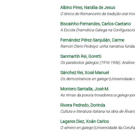
Albino Pires, Natália de Jesus
O léxico do Romanceiro da tradição oral mo
Biscainho-Fernandes, Carlos-Caetano
A Escola Dramática Galega na Configuració
Fernández Pérez-Sanjulián, Carme
Ramón Otero Pedrayo: unha narrativa funda
Sanmartín Rei, Goretti
Os paratextos galegos (1916-1936). Análise 
Sánchez Rei, Xosé Manuel
Os demostrativos en galego
(Universidade 
Montero Santalla, José-M.
As rimas da poesia trovadoresca galego-por
Rivera Pedredo, Dorinda
Cultura e literatura italiana na obra de Álva
Lagares Diez, Xoán Carlos
O xénero en galego
(Universidade da Coruña