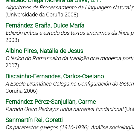
Macedo Braga Moreira da Silva, D. F.
Algoritmos de Processamento da Linguagem Natural p
(Universidade da Coruña 2008)
Fernández Graña, Dulce María
Edición crítica e estudo dos textos anónimos da líric
2008)
Albino Pires, Natália de Jesus
O léxico do Romanceiro da tradição oral moderna port
2007)
Biscainho-Fernandes, Carlos-Caetano
A Escola Dramática Galega na Configuración do Siste
Coruña 2006)
Fernández Pérez-Sanjulián, Carme
Ramón Otero Pedrayo: unha narrativa fundacional
(Un
Sanmartín Rei, Goretti
Os paratextos galegos (1916-1936). Análise sociolingü