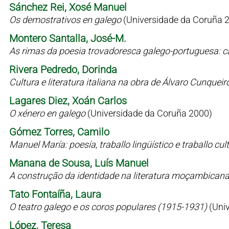
Sánchez Rei, Xosé Manuel
Os demostrativos en galego
(Universidade da Coruña 
Montero Santalla, José-M.
As rimas da poesia trovadoresca galego-portuguesa: c
Rivera Pedredo, Dorinda
Cultura e literatura italiana na obra de Álvaro Cunqueir
Lagares Diez, Xoán Carlos
O xénero en galego
(Universidade da Coruña 2000)
Gómez Torres, Camilo
Manuel María: poesía, traballo lingüístico e traballo cul
Manana de Sousa, Luís Manuel
A construção da identidade na literatura moçambican
Tato Fontaíña, Laura
O teatro galego e os coros populares (1915-1931)
(Uni
López, Teresa