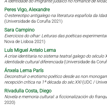
A identidade do imigrante judaico no romance de Moac
Peres Vigo, Alexandre
O estereotipo antigalego na literatura española da Id
(Universidade da Coruña 2021)
Sara Campino
Exercícios do olhar: Leituras das poéticas experimen
Nova de Lisboa 2021)
Luís Miguel Antelo Lema
A crise identitaria no sistema teatral galego do sécul
identidade cultural diferenciada
(Universidade da Coru
Ánxela Lema París
Deconstruír o erotismo poético desde as non monogamia
recepción crítica na 1ª década do séc.XXI
(UDC / Univer
Rivadulla Costa, Diego
Novela e memoria cultural: a ficcionalización do fran
2020)