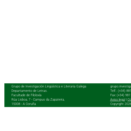
Grupo de Investigación Lingüística e Literaria Galega
grupo.investig
Departamento de Letras.
Telf.: (+34) 8
Facultade de Filoloxía
Fax: (+34) 98
Rúa Lisboa, 7 - Campus da Zapateira,
Aviso legal
|
Co
15008 - A Coruña
Copyright 202