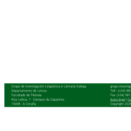
Grupo de Investigación Lingüística e Literaria Galega
grupo.investig
Departamento de Letras.
Telf.: (+34) 8
Facultade de Filoloxía
Fax: (+34) 98
Rúa Lisboa, 7 - Campus da Zapateira,
Aviso legal
|
Co
15008 - A Coruña
Copyright 202