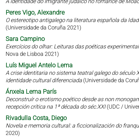
A identidade do imigrante judaico no romance de Moac
Peres Vigo, Alexandre
O estereotipo antigalego na literatura española da Id
(Universidade da Coruña 2021)
Sara Campino
Exercícios do olhar: Leituras das poéticas experimen
Nova de Lisboa 2021)
Luís Miguel Antelo Lema
A crise identitaria no sistema teatral galego do sécul
identidade cultural diferenciada
(Universidade da Coru
Ánxela Lema París
Deconstruír o erotismo poético desde as non monogamia
recepción crítica na 1ª década do séc.XXI
(UDC / Univer
Rivadulla Costa, Diego
Novela e memoria cultural: a ficcionalización do fran
2020)