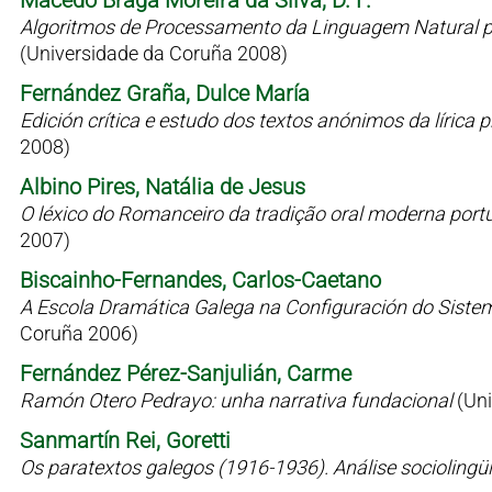
Macedo Braga Moreira da Silva, D. F.
Algoritmos de Processamento da Linguagem Natural p
(Universidade da Coruña 2008)
Fernández Graña, Dulce María
Edición crítica e estudo dos textos anónimos da líric
2008)
Albino Pires, Natália de Jesus
O léxico do Romanceiro da tradição oral moderna port
2007)
Biscainho-Fernandes, Carlos-Caetano
A Escola Dramática Galega na Configuración do Siste
Coruña 2006)
Fernández Pérez-Sanjulián, Carme
Ramón Otero Pedrayo: unha narrativa fundacional
(Un
Sanmartín Rei, Goretti
Os paratextos galegos (1916-1936). Análise sociolingü