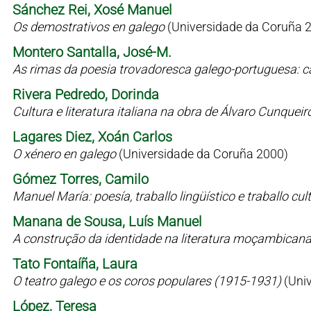
Sánchez Rei, Xosé Manuel
Os demostrativos en galego
(Universidade da Coruña 
Montero Santalla, José-M.
As rimas da poesia trovadoresca galego-portuguesa: c
Rivera Pedredo, Dorinda
Cultura e literatura italiana na obra de Álvaro Cunqueir
Lagares Diez, Xoán Carlos
O xénero en galego
(Universidade da Coruña 2000)
Gómez Torres, Camilo
Manuel María: poesía, traballo lingüístico e traballo cul
Manana de Sousa, Luís Manuel
A construção da identidade na literatura moçambican
Tato Fontaíña, Laura
O teatro galego e os coros populares (1915-1931)
(Uni
López, Teresa