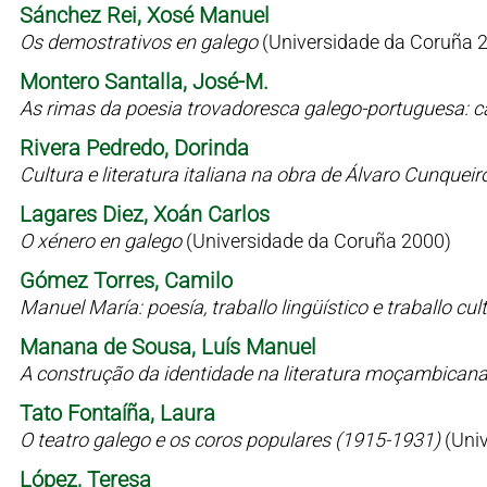
Sánchez Rei, Xosé Manuel
Os demostrativos en galego
(Universidade da Coruña 
Montero Santalla, José-M.
As rimas da poesia trovadoresca galego-portuguesa: c
Rivera Pedredo, Dorinda
Cultura e literatura italiana na obra de Álvaro Cunqueir
Lagares Diez, Xoán Carlos
O xénero en galego
(Universidade da Coruña 2000)
Gómez Torres, Camilo
Manuel María: poesía, traballo lingüístico e traballo cul
Manana de Sousa, Luís Manuel
A construção da identidade na literatura moçambican
Tato Fontaíña, Laura
O teatro galego e os coros populares (1915-1931)
(Uni
López, Teresa