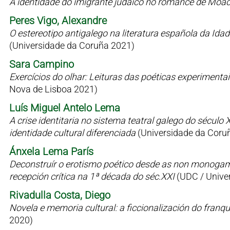
A identidade do imigrante judaico no romance de Moac
Peres Vigo, Alexandre
O estereotipo antigalego na literatura española da Id
(Universidade da Coruña 2021)
Sara Campino
Exercícios do olhar: Leituras das poéticas experimen
Nova de Lisboa 2021)
Luís Miguel Antelo Lema
A crise identitaria no sistema teatral galego do sécul
identidade cultural diferenciada
(Universidade da Coru
Ánxela Lema París
Deconstruír o erotismo poético desde as non monogamia
recepción crítica na 1ª década do séc.XXI
(UDC / Univer
Rivadulla Costa, Diego
Novela e memoria cultural: a ficcionalización do fran
2020)