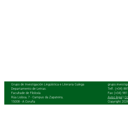
Grupo de Investigación Lingüística e Literaria Galega
grupo.investig
Departamento de Letras.
Telf.: (+34) 8
Facultade de Filoloxía
Fax: (+34) 98
Rúa Lisboa, 7 - Campus da Zapateira,
Aviso legal
|
Co
15008 - A Coruña
Copyright 202