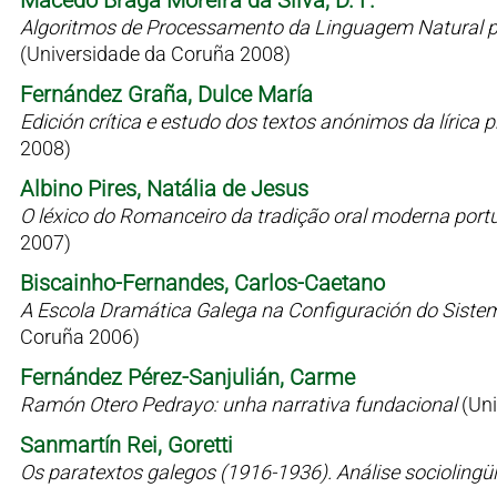
Macedo Braga Moreira da Silva, D. F.
Algoritmos de Processamento da Linguagem Natural p
(Universidade da Coruña 2008)
Fernández Graña, Dulce María
Edición crítica e estudo dos textos anónimos da líric
2008)
Albino Pires, Natália de Jesus
O léxico do Romanceiro da tradição oral moderna port
2007)
Biscainho-Fernandes, Carlos-Caetano
A Escola Dramática Galega na Configuración do Siste
Coruña 2006)
Fernández Pérez-Sanjulián, Carme
Ramón Otero Pedrayo: unha narrativa fundacional
(Un
Sanmartín Rei, Goretti
Os paratextos galegos (1916-1936). Análise sociolingü