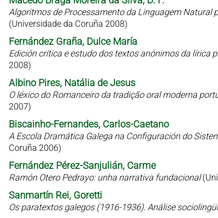
Macedo Braga Moreira da Silva, D. F.
Algoritmos de Processamento da Linguagem Natural p
(Universidade da Coruña 2008)
Fernández Graña, Dulce María
Edición crítica e estudo dos textos anónimos da líric
2008)
Albino Pires, Natália de Jesus
O léxico do Romanceiro da tradição oral moderna port
2007)
Biscainho-Fernandes, Carlos-Caetano
A Escola Dramática Galega na Configuración do Siste
Coruña 2006)
Fernández Pérez-Sanjulián, Carme
Ramón Otero Pedrayo: unha narrativa fundacional
(Un
Sanmartín Rei, Goretti
Os paratextos galegos (1916-1936). Análise sociolingü