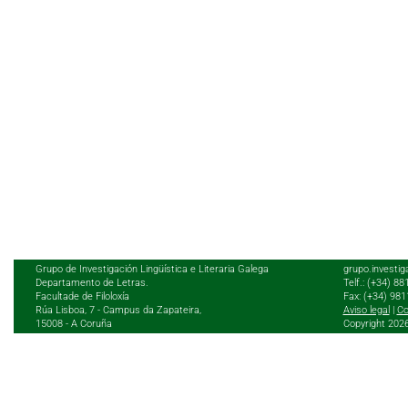
Grupo de Investigación Lingüística e Literaria Galega
grupo.investig
Departamento de Letras.
Telf.: (+34) 8
Facultade de Filoloxía
Fax: (+34) 98
Rúa Lisboa, 7 - Campus da Zapateira,
Aviso legal
|
Co
15008 - A Coruña
Copyright 202