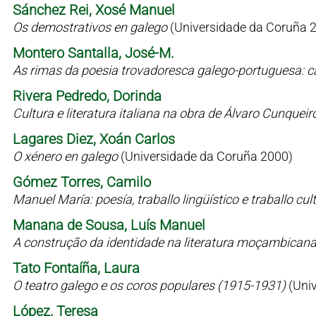
Sánchez Rei, Xosé Manuel
Os demostrativos en galego
(Universidade da Coruña 
Montero Santalla, José-M.
As rimas da poesia trovadoresca galego-portuguesa: c
Rivera Pedredo, Dorinda
Cultura e literatura italiana na obra de Álvaro Cunqueir
Lagares Diez, Xoán Carlos
O xénero en galego
(Universidade da Coruña 2000)
Gómez Torres, Camilo
Manuel María: poesía, traballo lingüístico e traballo cul
Manana de Sousa, Luís Manuel
A construção da identidade na literatura moçambican
Tato Fontaíña, Laura
O teatro galego e os coros populares (1915-1931)
(Uni
López, Teresa