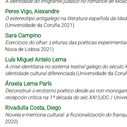
A identidade do imigrante judaico no romance de Moac
Peres Vigo, Alexandre
O estereotipo antigalego na literatura española da Id
(Universidade da Coruña 2021)
Sara Campino
Exercícios do olhar: Leituras das poéticas experimen
Nova de Lisboa 2021)
Luís Miguel Antelo Lema
A crise identitaria no sistema teatral galego do sécul
identidade cultural diferenciada
(Universidade da Coru
Ánxela Lema París
Deconstruír o erotismo poético desde as non monogamia
recepción crítica na 1ª década do séc.XXI
(UDC / Univer
Rivadulla Costa, Diego
Novela e memoria cultural: a ficcionalización do fran
2020)