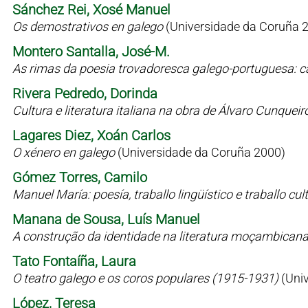
Sánchez Rei, Xosé Manuel
Os demostrativos en galego
(Universidade da Coruña 
Montero Santalla, José-M.
As rimas da poesia trovadoresca galego-portuguesa: c
Rivera Pedredo, Dorinda
Cultura e literatura italiana na obra de Álvaro Cunqueir
Lagares Diez, Xoán Carlos
O xénero en galego
(Universidade da Coruña 2000)
Gómez Torres, Camilo
Manuel María: poesía, traballo lingüístico e traballo cul
Manana de Sousa, Luís Manuel
A construção da identidade na literatura moçambican
Tato Fontaíña, Laura
O teatro galego e os coros populares (1915-1931)
(Uni
López, Teresa