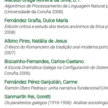
Macedo Braga Moreira da Silva, D. F.
Algoritmos de Processamento da Linguagem Natural p
(Universidade da Coruña 2008)
Fernández Graña, Dulce María
Edición crítica e estudo dos textos anónimos da líric
2008)
Albino Pires, Natália de Jesus
O léxico do Romanceiro da tradição oral moderna port
2007)
Biscainho-Fernandes, Carlos-Caetano
A Escola Dramática Galega na Configuración do Siste
Coruña 2006)
Fernández Pérez-Sanjulián, Carme
Ramón Otero Pedrayo: unha narrativa fundacional
(Un
Sanmartín Rei, Goretti
Os paratextos galegos (1916-1936). Análise sociolingü