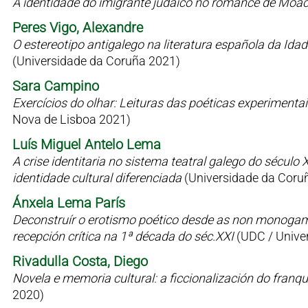
A identidade do imigrante judaico no romance de Moac
Peres Vigo, Alexandre
O estereotipo antigalego na literatura española da Id
(Universidade da Coruña 2021)
Sara Campino
Exercícios do olhar: Leituras das poéticas experimen
Nova de Lisboa 2021)
Luís Miguel Antelo Lema
A crise identitaria no sistema teatral galego do sécul
identidade cultural diferenciada
(Universidade da Coru
Ánxela Lema París
Deconstruír o erotismo poético desde as non monogamia
recepción crítica na 1ª década do séc.XXI
(UDC / Univer
Rivadulla Costa, Diego
Novela e memoria cultural: a ficcionalización do fran
2020)