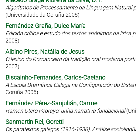
Macedo Braga Moreira da Silva, D. F.
Algoritmos de Processamento da Linguagem Natural p
(Universidade da Coruña 2008)
Fernández Graña, Dulce María
Edición crítica e estudo dos textos anónimos da líric
2008)
Albino Pires, Natália de Jesus
O léxico do Romanceiro da tradição oral moderna port
2007)
Biscainho-Fernandes, Carlos-Caetano
A Escola Dramática Galega na Configuración do Siste
Coruña 2006)
Fernández Pérez-Sanjulián, Carme
Ramón Otero Pedrayo: unha narrativa fundacional
(Un
Sanmartín Rei, Goretti
Os paratextos galegos (1916-1936). Análise sociolingü