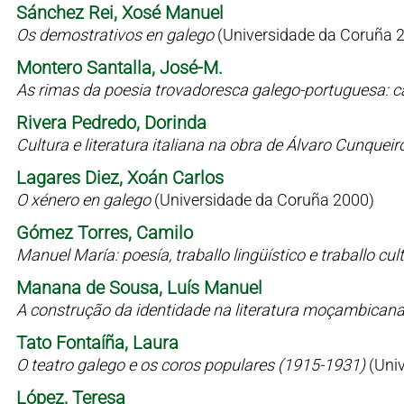
Sánchez Rei, Xosé Manuel
Os demostrativos en galego
(Universidade da Coruña 
Montero Santalla, José-M.
As rimas da poesia trovadoresca galego-portuguesa: c
Rivera Pedredo, Dorinda
Cultura e literatura italiana na obra de Álvaro Cunqueir
Lagares Diez, Xoán Carlos
O xénero en galego
(Universidade da Coruña 2000)
Gómez Torres, Camilo
Manuel María: poesía, traballo lingüístico e traballo cul
Manana de Sousa, Luís Manuel
A construção da identidade na literatura moçambican
Tato Fontaíña, Laura
O teatro galego e os coros populares (1915-1931)
(Uni
López, Teresa