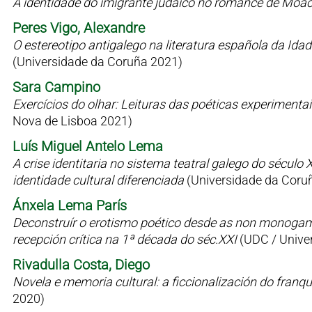
A identidade do imigrante judaico no romance de Moac
Peres Vigo, Alexandre
O estereotipo antigalego na literatura española da Id
(Universidade da Coruña 2021)
Sara Campino
Exercícios do olhar: Leituras das poéticas experimen
Nova de Lisboa 2021)
Luís Miguel Antelo Lema
A crise identitaria no sistema teatral galego do sécul
identidade cultural diferenciada
(Universidade da Coru
Ánxela Lema París
Deconstruír o erotismo poético desde as non monogamia
recepción crítica na 1ª década do séc.XXI
(UDC / Univer
Rivadulla Costa, Diego
Novela e memoria cultural: a ficcionalización do fran
2020)