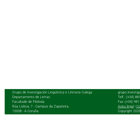
Grupo de Investigación Lingüística e Literaria Galega
grupo.investig
Departamento de Letras.
Telf.: (+34) 8
Facultade de Filoloxía
Fax: (+34) 98
Rúa Lisboa, 7 - Campus da Zapateira,
Aviso legal
|
Co
15008 - A Coruña
Copyright 202