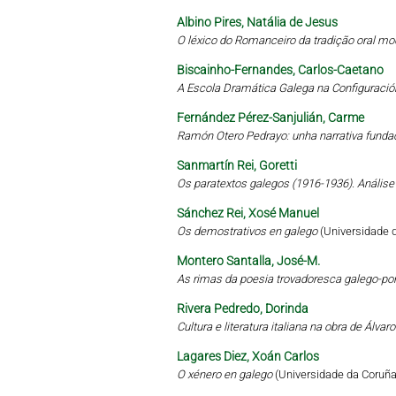
Albino Pires, Natália de Jesus
O léxico do Romanceiro da tradição oral mo
Biscainho-Fernandes, Carlos-Caetano
A Escola Dramática Galega na Configuració
Fernández Pérez-Sanjulián, Carme
Ramón Otero Pedrayo: unha narrativa funda
Sanmartín Rei, Goretti
Os paratextos galegos (1916-1936). Análise 
Sánchez Rei, Xosé Manuel
Os demostrativos en galego
(Universidade 
Montero Santalla, José-M.
As rimas da poesia trovadoresca galego-por
Rivera Pedredo, Dorinda
Cultura e literatura italiana na obra de Álva
Lagares Diez, Xoán Carlos
O xénero en galego
(Universidade da Coruña