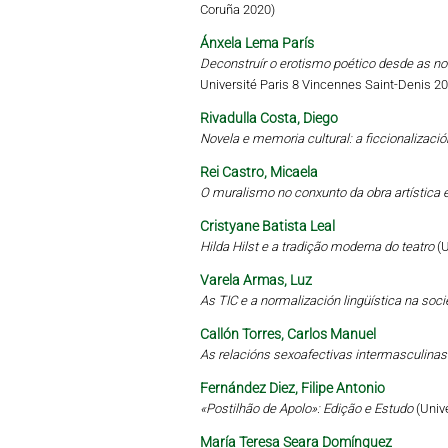
Coruña 2020)
Ánxela Lema París
Deconstruír o erotismo poético desde as no
Université Paris 8 Vincennes Saint-Denis 2
Rivadulla Costa, Diego
Novela e memoria cultural: a ficcionalizaci
Rei Castro, Micaela
O muralismo no conxunto da obra artística e
Cristyane Batista Leal
Hilda Hilst e a tradição moderna do teatro
(
Varela Armas, Luz
As TIC e a normalización lingüística na soc
Callón Torres, Carlos Manuel
As relacións sexoafectivas intermasculinas
Fernández Diez, Filipe Antonio
«Postilhão de Apolo»: Edição e Estudo
(Univ
María Teresa Seara Domínguez