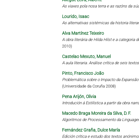
As viaxes pola nosa terra e as razóns da sú
Lourido, Isaac
As alternativas sistémicas da historia literari
Alva Martínez Teixeiro
A obra literária de Hilda Hilst e a categoria
2010)
Castelao Mexuto, Manuel
A aula literaria. Análise crítica de seis tex
Pinto, Francisco João
Problemática sobre o Impacto da Expansã
(Universidade da Coruña 2008)
Pena Arijón, Olivia
Introdución á Estilística a partir da obra narr
Macedo Braga Moreira da Silva, D. F.
Algoritmos de Processamento da Linguagem
Fernández Graña, Dulce María
Edición crítica e estudo dos textos anónimo