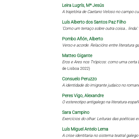
Leira Lugrís, Mª Jesús
A trajetória de Caetano Veloso no campo cu
Luís Alberto dos Santos Paz Filho
'Como um terraço sobre outra coisa… linda'
Pombo Añón, Alberto
Verso e acorde. Relacións entre literatura 
Matteo Gigante
Eros e Ares nos Trópicos: como uma certa L
de Lisboa 2022)
Consuelo Peruzzo
A identidade do imigrante judaico no roman
Peres Vigo, Alexandre
O estereotipo antigalego na literatura esp
Sara Campino
Exercícios do olhar: Leituras das poética
Luís Miguel Antelo Lema
A crise identitaria no sistema teatral gale