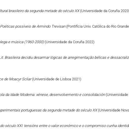
ltural brasileiro da segunda metade do século XX
(Universidade da Coruña 2023
: Poéticas possíveis de Armindo Trevisan
(Pontifícia Univ. Católica do Rio Grand
galega e música (1960-2000)
(Universidade da Coruña 2022)
it. Brasileira decidiu desarmar lógicas de arregimentação bélicas e dessacral
ce de Moacyr Scliar
(Universidade de Lisboa 2021)
añola da Idade Moderna: xénese, desenvolvemento e consolidación
(Universidade
s experimentais portuguesas da segunda metade do século XX
(Universidade Nova
go do século XXI: tensións entre o valor económico e o compromiso cunha identid