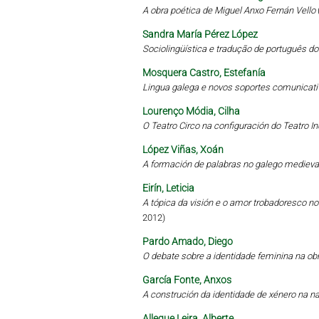
A obra poética de Miguel Anxo Fernán Vello
Sandra María Pérez López
Sociolingüística e tradução de português d
Mosquera Castro, Estefanía
Lingua galega e novos soportes comunicati
Lourenço Módia, Cilha
O Teatro Circo na configuración do Teatro 
López Viñas, Xoán
A formación de palabras no galego medieval
Eirín, Leticia
A tópica da visión e o amor trobadoresco no 
2012)
Pardo Amado, Diego
O debate sobre a identidade feminina na obr
García Fonte, Anxos
A construción da identidade de xénero na 
Allegue Leira, Alberte