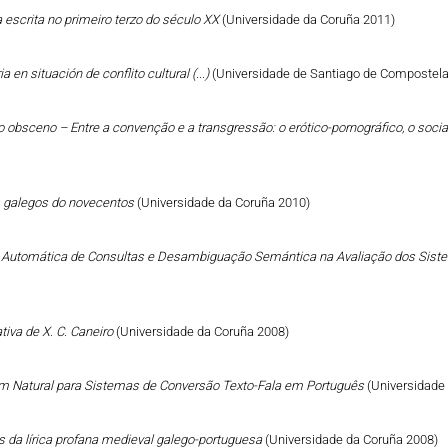
a escrita no primeiro terzo do século XX
(Universidade da Coruña 2011)
a en situación de conflito cultural (...)
(Universidade de Santiago de Compostela
 do obsceno – Entre a convenção e a transgressão: o erótico-pornográfico, o social
tos galegos do novecentos
(Universidade da Coruña 2010)
o Automática de Consultas e Desambiguação Semántica na Avaliação dos Sist
ativa de X. C. Caneiro
(Universidade da Coruña 2008)
 Natural para Sistemas de Conversão Texto-Fala em Português
(Universidade
s da lírica profana medieval galego-portuguesa
(Universidade da Coruña 2008)