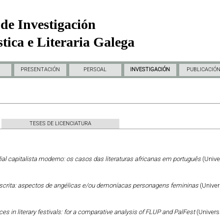
de Investigación
tica e Literaria Galega
PRESENTACIÓN
PERSOAL
INVESTIGACIÓN
PUBLICACIÓ
TESES DE LICENCIATURA
al capitalista moderno: os casos das literaturas africanas em português
(Unive
escrita: aspectos de angélicas e/ou demoníacas personagens femininas
(Univer
ces in literary festivals: for a comparative analysis of FLUP and PalFest
(Univers