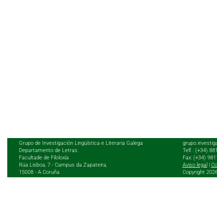
Grupo de Investigación Lingüística e Literaria Galega
grupo.investig
Departamento de Letras.
Telf.: (+34) 8
Facultade de Filoloxía
Fax: (+34) 98
Rúa Lisboa, 7 - Campus da Zapateira,
Aviso legal
|
Co
15008 - A Coruña
Copyright 202