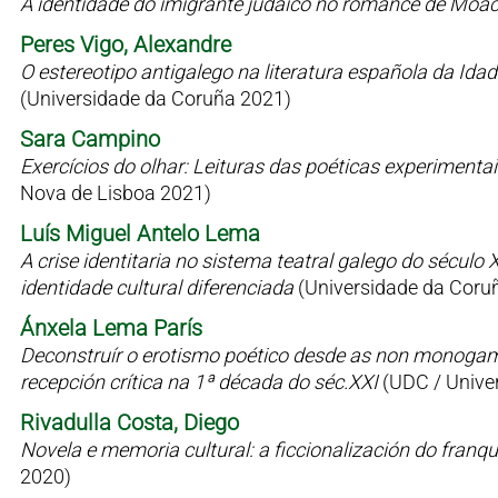
A identidade do imigrante judaico no romance de Moac
Peres Vigo, Alexandre
O estereotipo antigalego na literatura española da Id
(Universidade da Coruña 2021)
Sara Campino
Exercícios do olhar: Leituras das poéticas experimen
Nova de Lisboa 2021)
Luís Miguel Antelo Lema
A crise identitaria no sistema teatral galego do sécul
identidade cultural diferenciada
(Universidade da Coru
Ánxela Lema París
Deconstruír o erotismo poético desde as non monogamia
recepción crítica na 1ª década do séc.XXI
(UDC / Univer
Rivadulla Costa, Diego
Novela e memoria cultural: a ficcionalización do fran
2020)