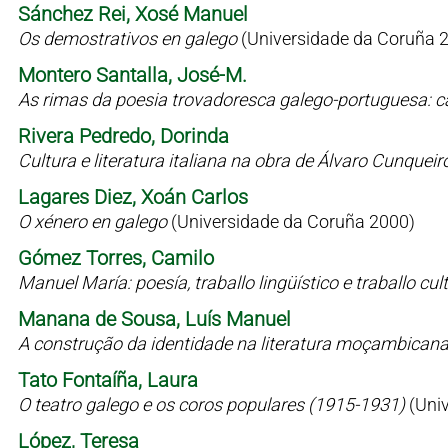
Sánchez Rei, Xosé Manuel
Os demostrativos en galego
(Universidade da Coruña 
Montero Santalla, José-M.
As rimas da poesia trovadoresca galego-portuguesa: c
Rivera Pedredo, Dorinda
Cultura e literatura italiana na obra de Álvaro Cunqueir
Lagares Diez, Xoán Carlos
O xénero en galego
(Universidade da Coruña 2000)
Gómez Torres, Camilo
Manuel María: poesía, traballo lingüístico e traballo cul
Manana de Sousa, Luís Manuel
A construção da identidade na literatura moçambican
Tato Fontaíña, Laura
O teatro galego e os coros populares (1915-1931)
(Uni
López, Teresa