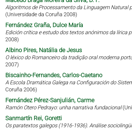
Macedo Braga Moreira da Silva, D. F.
Algoritmos de Processamento da Linguagem Natural p
(Universidade da Coruña 2008)
Fernández Graña, Dulce María
Edición crítica e estudo dos textos anónimos da líric
2008)
Albino Pires, Natália de Jesus
O léxico do Romanceiro da tradição oral moderna port
2007)
Biscainho-Fernandes, Carlos-Caetano
A Escola Dramática Galega na Configuración do Siste
Coruña 2006)
Fernández Pérez-Sanjulián, Carme
Ramón Otero Pedrayo: unha narrativa fundacional
(Un
Sanmartín Rei, Goretti
Os paratextos galegos (1916-1936). Análise sociolingü