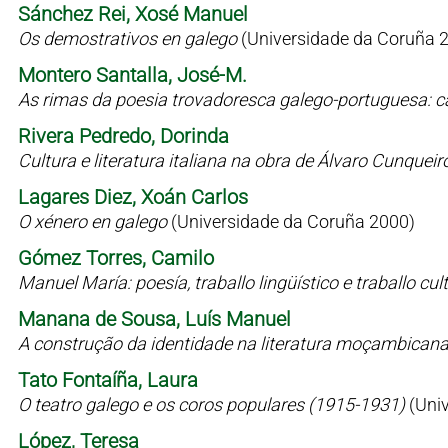
Sánchez Rei, Xosé Manuel
Os demostrativos en galego
(Universidade da Coruña 
Montero Santalla, José-M.
As rimas da poesia trovadoresca galego-portuguesa: c
Rivera Pedredo, Dorinda
Cultura e literatura italiana na obra de Álvaro Cunqueir
Lagares Diez, Xoán Carlos
O xénero en galego
(Universidade da Coruña 2000)
Gómez Torres, Camilo
Manuel María: poesía, traballo lingüístico e traballo cul
Manana de Sousa, Luís Manuel
A construção da identidade na literatura moçambican
Tato Fontaíña, Laura
O teatro galego e os coros populares (1915-1931)
(Uni
López, Teresa