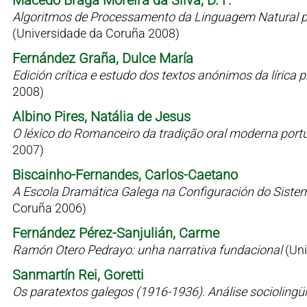
Macedo Braga Moreira da Silva, D. F.
Algoritmos de Processamento da Linguagem Natural p
(Universidade da Coruña 2008)
Fernández Graña, Dulce María
Edición crítica e estudo dos textos anónimos da líric
2008)
Albino Pires, Natália de Jesus
O léxico do Romanceiro da tradição oral moderna port
2007)
Biscainho-Fernandes, Carlos-Caetano
A Escola Dramática Galega na Configuración do Siste
Coruña 2006)
Fernández Pérez-Sanjulián, Carme
Ramón Otero Pedrayo: unha narrativa fundacional
(Un
Sanmartín Rei, Goretti
Os paratextos galegos (1916-1936). Análise sociolingü