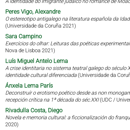
A identidade do imigrante judaico no romance de Moac
Peres Vigo, Alexandre
O estereotipo antigalego na literatura española da Id
(Universidade da Coruña 2021)
Sara Campino
Exercícios do olhar: Leituras das poéticas experimen
Nova de Lisboa 2021)
Luís Miguel Antelo Lema
A crise identitaria no sistema teatral galego do sécul
identidade cultural diferenciada
(Universidade da Coru
Ánxela Lema París
Deconstruír o erotismo poético desde as non monogamia
recepción crítica na 1ª década do séc.XXI
(UDC / Univer
Rivadulla Costa, Diego
Novela e memoria cultural: a ficcionalización do fran
2020)