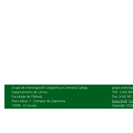
Grupo de Investigación Lingüística e Literaria Galega
grupo.investig
Departamento de Letras.
Telf.: (+34) 8
Facultade de Filoloxía
Fax: (+34) 98
Rúa Lisboa, 7 - Campus da Zapateira,
Aviso legal
|
Co
15008 - A Coruña
Copyright 202