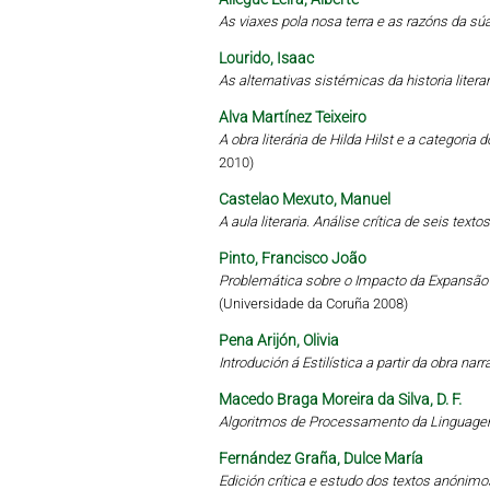
As viaxes pola nosa terra e as razóns da sú
Lourido, Isaac
As alternativas sistémicas da historia literari
Alva Martínez Teixeiro
A obra literária de Hilda Hilst e a categoria
2010)
Castelao Mexuto, Manuel
A aula literaria. Análise crítica de seis tex
Pinto, Francisco João
Problemática sobre o Impacto da Expansã
(Universidade da Coruña 2008)
Pena Arijón, Olivia
Introdución á Estilística a partir da obra narr
Macedo Braga Moreira da Silva, D. F.
Algoritmos de Processamento da Linguagem
Fernández Graña, Dulce María
Edición crítica e estudo dos textos anónimo