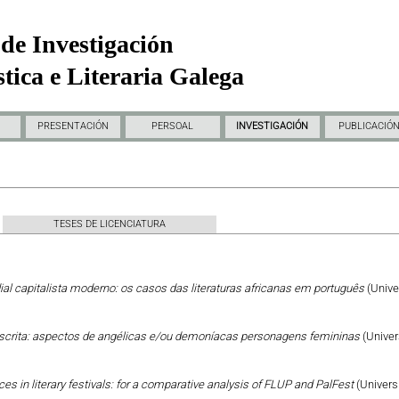
de Investigación
tica e Literaria Galega
PRESENTACIÓN
PERSOAL
INVESTIGACIÓN
PUBLICACIÓ
TESES DE LICENCIATURA
al capitalista moderno: os casos das literaturas africanas em português
(Unive
escrita: aspectos de angélicas e/ou demoníacas personagens femininas
(Univer
ces in literary festivals: for a comparative analysis of FLUP and PalFest
(Univers