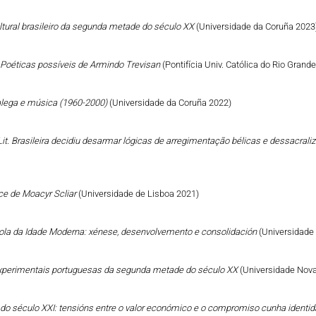
ltural brasileiro da segunda metade do século XX
(Universidade da Coruña 2023
: Poéticas possíveis de Armindo Trevisan
(Pontifícia Univ. Católica do Rio Grand
galega e música (1960-2000)
(Universidade da Coruña 2022)
it. Brasileira decidiu desarmar lógicas de arregimentação bélicas e dessacral
ce de Moacyr Scliar
(Universidade de Lisboa 2021)
añola da Idade Moderna: xénese, desenvolvemento e consolidación
(Universidade
s experimentais portuguesas da segunda metade do século XX
(Universidade Nova
go do século XXI: tensións entre o valor económico e o compromiso cunha identid