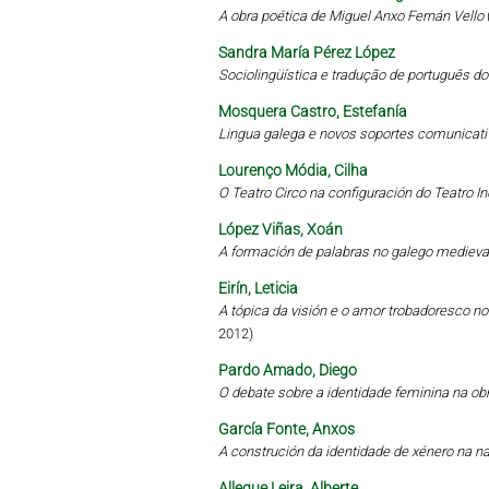
A obra poética de Miguel Anxo Fernán Vello
Sandra María Pérez López
Sociolingüística e tradução de português d
Mosquera Castro, Estefanía
Lingua galega e novos soportes comunicati
Lourenço Módia, Cilha
O Teatro Circo na configuración do Teatro 
López Viñas, Xoán
A formación de palabras no galego medieval
Eirín, Leticia
A tópica da visión e o amor trobadoresco no 
2012)
Pardo Amado, Diego
O debate sobre a identidade feminina na obr
García Fonte, Anxos
A construción da identidade de xénero na 
Allegue Leira, Alberte