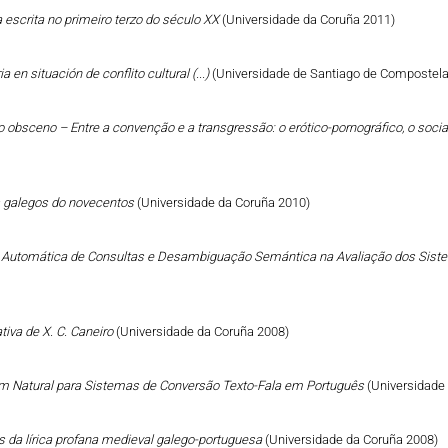
a escrita no primeiro terzo do século XX
(Universidade da Coruña 2011)
a en situación de conflito cultural (...)
(Universidade de Santiago de Compostela
 do obsceno – Entre a convenção e a transgressão: o erótico-pornográfico, o social
tos galegos do novecentos
(Universidade da Coruña 2010)
o Automática de Consultas e Desambiguação Semántica na Avaliação dos Sist
ativa de X. C. Caneiro
(Universidade da Coruña 2008)
 Natural para Sistemas de Conversão Texto-Fala em Português
(Universidade
s da lírica profana medieval galego-portuguesa
(Universidade da Coruña 2008)