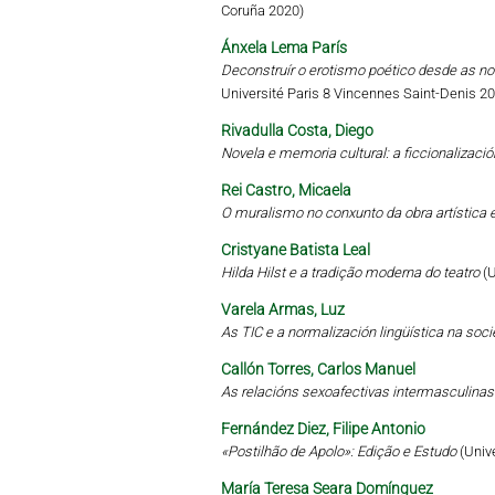
Coruña 2020)
Ánxela Lema París
Deconstruír o erotismo poético desde as no
Université Paris 8 Vincennes Saint-Denis 2
Rivadulla Costa, Diego
Novela e memoria cultural: a ficcionalizaci
Rei Castro, Micaela
O muralismo no conxunto da obra artística e
Cristyane Batista Leal
Hilda Hilst e a tradição moderna do teatro
(
Varela Armas, Luz
As TIC e a normalización lingüística na soc
Callón Torres, Carlos Manuel
As relacións sexoafectivas intermasculinas
Fernández Diez, Filipe Antonio
«Postilhão de Apolo»: Edição e Estudo
(Univ
María Teresa Seara Domínguez