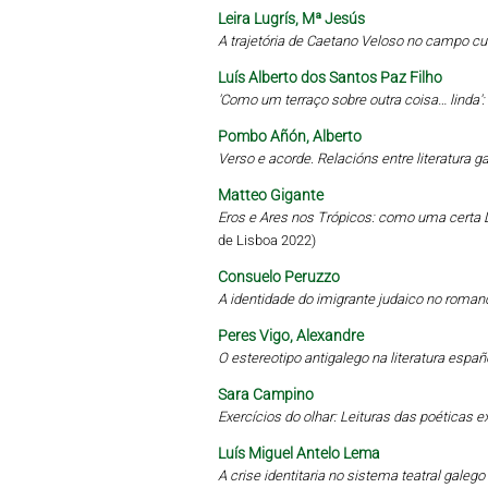
Leira Lugrís, Mª Jesús
A trajetória de Caetano Veloso no campo cu
Luís Alberto dos Santos Paz Filho
'Como um terraço sobre outra coisa… linda'
Pombo Añón, Alberto
Verso e acorde. Relacións entre literatura 
Matteo Gigante
Eros e Ares nos Trópicos: como uma certa L
de Lisboa 2022)
Consuelo Peruzzo
A identidade do imigrante judaico no roman
Peres Vigo, Alexandre
O estereotipo antigalego na literatura esp
Sara Campino
Exercícios do olhar: Leituras das poética
Luís Miguel Antelo Lema
A crise identitaria no sistema teatral gale