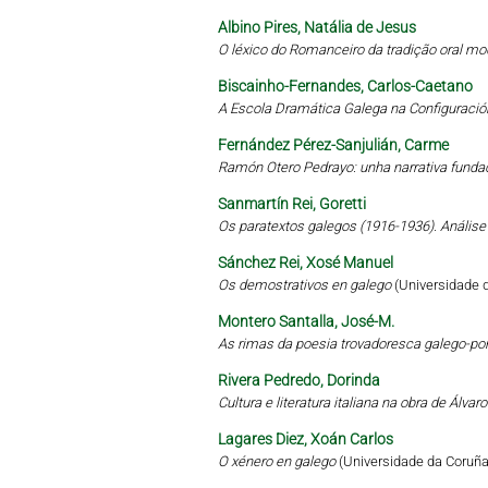
Albino Pires, Natália de Jesus
O léxico do Romanceiro da tradição oral mo
Biscainho-Fernandes, Carlos-Caetano
A Escola Dramática Galega na Configuració
Fernández Pérez-Sanjulián, Carme
Ramón Otero Pedrayo: unha narrativa funda
Sanmartín Rei, Goretti
Os paratextos galegos (1916-1936). Análise 
Sánchez Rei, Xosé Manuel
Os demostrativos en galego
(Universidade 
Montero Santalla, José-M.
As rimas da poesia trovadoresca galego-por
Rivera Pedredo, Dorinda
Cultura e literatura italiana na obra de Álva
Lagares Diez, Xoán Carlos
O xénero en galego
(Universidade da Coruña