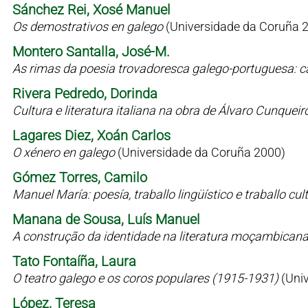
Sánchez Rei, Xosé Manuel
Os demostrativos en galego
(Universidade da Coruña 
Montero Santalla, José-M.
As rimas da poesia trovadoresca galego-portuguesa: c
Rivera Pedredo, Dorinda
Cultura e literatura italiana na obra de Álvaro Cunqueir
Lagares Diez, Xoán Carlos
O xénero en galego
(Universidade da Coruña 2000)
Gómez Torres, Camilo
Manuel María: poesía, traballo lingüístico e traballo cul
Manana de Sousa, Luís Manuel
A construção da identidade na literatura moçambican
Tato Fontaíña, Laura
O teatro galego e os coros populares (1915-1931)
(Uni
López, Teresa