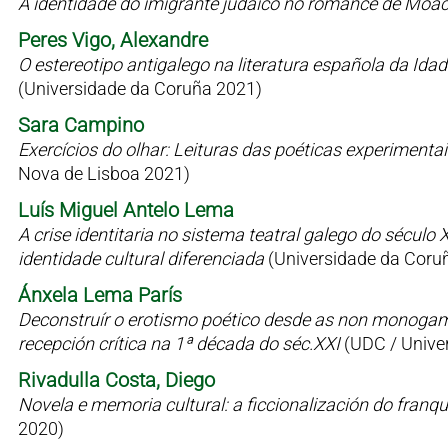
A identidade do imigrante judaico no romance de Moac
Peres Vigo, Alexandre
O estereotipo antigalego na literatura española da Id
(Universidade da Coruña 2021)
Sara Campino
Exercícios do olhar: Leituras das poéticas experimen
Nova de Lisboa 2021)
Luís Miguel Antelo Lema
A crise identitaria no sistema teatral galego do sécul
identidade cultural diferenciada
(Universidade da Coru
Ánxela Lema París
Deconstruír o erotismo poético desde as non monogamia
recepción crítica na 1ª década do séc.XXI
(UDC / Univer
Rivadulla Costa, Diego
Novela e memoria cultural: a ficcionalización do fran
2020)