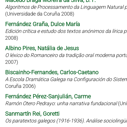
Macedo Braga Moreira da Silva, D. F.
Algoritmos de Processamento da Linguagem Natural p
(Universidade da Coruña 2008)
Fernández Graña, Dulce María
Edición crítica e estudo dos textos anónimos da líric
2008)
Albino Pires, Natália de Jesus
O léxico do Romanceiro da tradição oral moderna port
2007)
Biscainho-Fernandes, Carlos-Caetano
A Escola Dramática Galega na Configuración do Siste
Coruña 2006)
Fernández Pérez-Sanjulián, Carme
Ramón Otero Pedrayo: unha narrativa fundacional
(Un
Sanmartín Rei, Goretti
Os paratextos galegos (1916-1936). Análise sociolingü