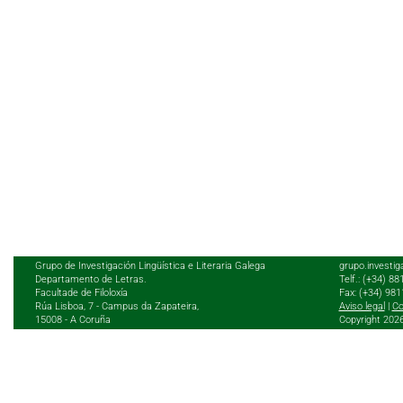
Grupo de Investigación Lingüística e Literaria Galega
grupo.investig
Departamento de Letras.
Telf.: (+34) 8
Facultade de Filoloxía
Fax: (+34) 98
Rúa Lisboa, 7 - Campus da Zapateira,
Aviso legal
|
Co
15008 - A Coruña
Copyright 202