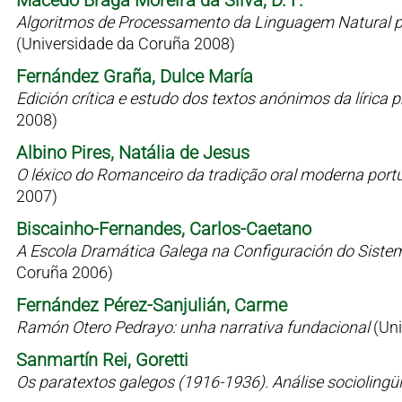
Macedo Braga Moreira da Silva, D. F.
Algoritmos de Processamento da Linguagem Natural p
(Universidade da Coruña 2008)
Fernández Graña, Dulce María
Edición crítica e estudo dos textos anónimos da líric
2008)
Albino Pires, Natália de Jesus
O léxico do Romanceiro da tradição oral moderna port
2007)
Biscainho-Fernandes, Carlos-Caetano
A Escola Dramática Galega na Configuración do Siste
Coruña 2006)
Fernández Pérez-Sanjulián, Carme
Ramón Otero Pedrayo: unha narrativa fundacional
(Un
Sanmartín Rei, Goretti
Os paratextos galegos (1916-1936). Análise sociolingü