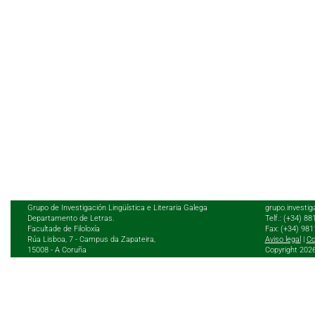
Grupo de Investigación Lingüística e Literaria Galega
grupo.investig
Departamento de Letras.
Telf.: (+34) 8
Facultade de Filoloxía
Fax: (+34) 98
Rúa Lisboa, 7 - Campus da Zapateira,
Aviso legal
|
Co
15008 - A Coruña
Copyright 202