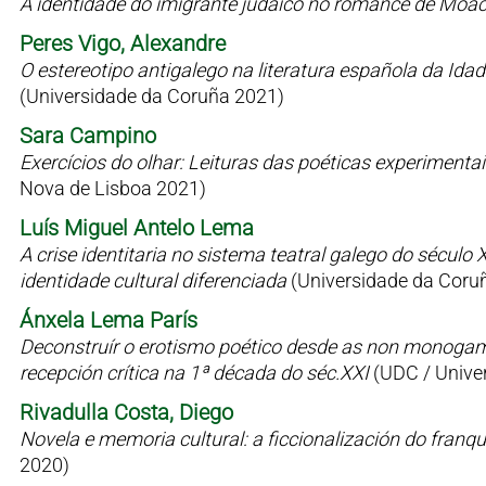
A identidade do imigrante judaico no romance de Moac
Peres Vigo, Alexandre
O estereotipo antigalego na literatura española da Id
(Universidade da Coruña 2021)
Sara Campino
Exercícios do olhar: Leituras das poéticas experimen
Nova de Lisboa 2021)
Luís Miguel Antelo Lema
A crise identitaria no sistema teatral galego do sécul
identidade cultural diferenciada
(Universidade da Coru
Ánxela Lema París
Deconstruír o erotismo poético desde as non monogamia
recepción crítica na 1ª década do séc.XXI
(UDC / Univer
Rivadulla Costa, Diego
Novela e memoria cultural: a ficcionalización do fran
2020)