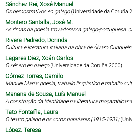
Sánchez Rei, Xosé Manuel
Os demostrativos en galego
(Universidade da Coruña 
Montero Santalla, José-M.
As rimas da poesia trovadoresca galego-portuguesa: c
Rivera Pedredo, Dorinda
Cultura e literatura italiana na obra de Álvaro Cunqueir
Lagares Diez, Xoán Carlos
O xénero en galego
(Universidade da Coruña 2000)
Gómez Torres, Camilo
Manuel María: poesía, traballo lingüístico e traballo cul
Manana de Sousa, Luís Manuel
A construção da identidade na literatura moçambican
Tato Fontaíña, Laura
O teatro galego e os coros populares (1915-1931)
(Uni
López, Teresa