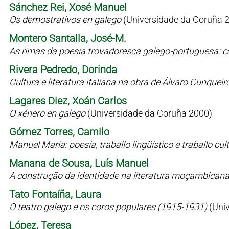
Sánchez Rei, Xosé Manuel
Os demostrativos en galego
(Universidade da Coruña 
Montero Santalla, José-M.
As rimas da poesia trovadoresca galego-portuguesa: c
Rivera Pedredo, Dorinda
Cultura e literatura italiana na obra de Álvaro Cunqueir
Lagares Diez, Xoán Carlos
O xénero en galego
(Universidade da Coruña 2000)
Gómez Torres, Camilo
Manuel María: poesía, traballo lingüístico e traballo cul
Manana de Sousa, Luís Manuel
A construção da identidade na literatura moçambican
Tato Fontaíña, Laura
O teatro galego e os coros populares (1915-1931)
(Uni
López, Teresa