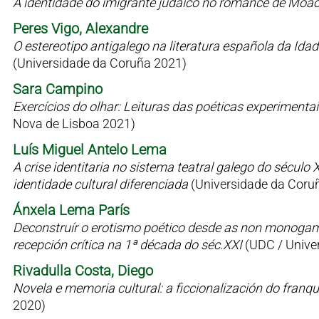
A identidade do imigrante judaico no romance de Moac
Peres Vigo, Alexandre
O estereotipo antigalego na literatura española da Id
(Universidade da Coruña 2021)
Sara Campino
Exercícios do olhar: Leituras das poéticas experimen
Nova de Lisboa 2021)
Luís Miguel Antelo Lema
A crise identitaria no sistema teatral galego do sécul
identidade cultural diferenciada
(Universidade da Coru
Ánxela Lema París
Deconstruír o erotismo poético desde as non monogamia
recepción crítica na 1ª década do séc.XXI
(UDC / Univer
Rivadulla Costa, Diego
Novela e memoria cultural: a ficcionalización do fran
2020)