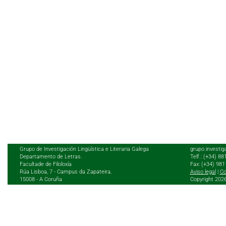
Grupo de Investigación Lingüística e Literaria Galega
grupo.investig
Departamento de Letras.
Telf.: (+34) 8
Facultade de Filoloxía
Fax: (+34) 98
Rúa Lisboa, 7 - Campus da Zapateira,
Aviso legal
|
Co
15008 - A Coruña
Copyright 202