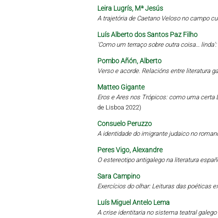
Leira Lugrís, Mª Jesús
A trajetória de Caetano Veloso no campo cu
Luís Alberto dos Santos Paz Filho
'Como um terraço sobre outra coisa… linda'
Pombo Añón, Alberto
Verso e acorde. Relacións entre literatura 
Matteo Gigante
Eros e Ares nos Trópicos: como uma certa L
de Lisboa 2022)
Consuelo Peruzzo
A identidade do imigrante judaico no roman
Peres Vigo, Alexandre
O estereotipo antigalego na literatura esp
Sara Campino
Exercícios do olhar: Leituras das poética
Luís Miguel Antelo Lema
A crise identitaria no sistema teatral gale