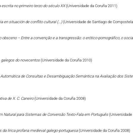
a escrita no primeiro terzo do século XX
(Universidade da Coruña 2011)
a en situación de conflito cultural (...)
(Universidade de Santiago de Compostela
 do obsceno – Entre a convenção e a transgressão: o erótico-pornográfico, o social
tos galegos do novecentos
(Universidade da Coruña 2010)
o Automática de Consultas e Desambiguação Semántica na Avaliação dos Sist
ativa de X. C. Caneiro
(Universidade da Coruña 2008)
 Natural para Sistemas de Conversão Texto-Fala em Português
(Universidade
s da lírica profana medieval galego-portuguesa
(Universidade da Coruña 2008)