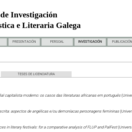
de Investigación
tica e Literaria Galega
PRESENTACIÓN
PERSOAL
INVESTIGACIÓN
PUBLICACIÓ
TESES DE LICENCIATURA
al capitalista moderno: os casos das literaturas africanas em português
(Unive
escrita: aspectos de angélicas e/ou demoníacas personagens femininas
(Univer
ces in literary festivals: for a comparative analysis of FLUP and PalFest
(Univers