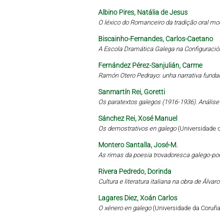
Albino Pires, Natália de Jesus
O léxico do Romanceiro da tradição oral mo
Biscainho-Fernandes, Carlos-Caetano
A Escola Dramática Galega na Configuració
Fernández Pérez-Sanjulián, Carme
Ramón Otero Pedrayo: unha narrativa funda
Sanmartín Rei, Goretti
Os paratextos galegos (1916-1936). Análise 
Sánchez Rei, Xosé Manuel
Os demostrativos en galego
(Universidade 
Montero Santalla, José-M.
As rimas da poesia trovadoresca galego-por
Rivera Pedredo, Dorinda
Cultura e literatura italiana na obra de Álva
Lagares Diez, Xoán Carlos
O xénero en galego
(Universidade da Coruña