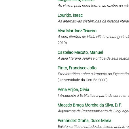
As viaxes pola nosa terra e as razóns da sú
Lourido, Isaac
As alternativas sistémicas da historia literari
Alva Martínez Teixeiro
A obra literária de Hilda Hilst e a categoria
2010)
Castelao Mexuto, Manuel
A aula literaria. Análise crítica de seis tex
Pinto, Francisco João
Problemática sobre o Impacto da Expansã
(Universidade da Coruña 2008)
Pena Arijón, Olivia
Introdución á Estilística a partir da obra narr
Macedo Braga Moreira da Silva, D. F.
Algoritmos de Processamento da Linguagem
Fernández Graña, Dulce María
Edición crítica e estudo dos textos anónimo