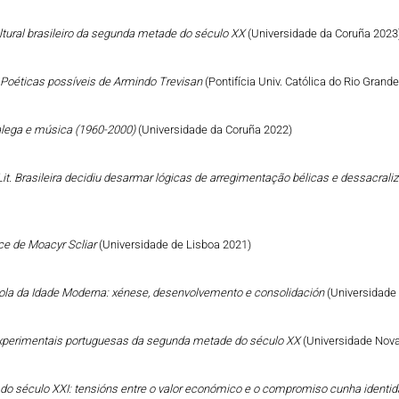
ltural brasileiro da segunda metade do século XX
(Universidade da Coruña 2023
: Poéticas possíveis de Armindo Trevisan
(Pontifícia Univ. Católica do Rio Grand
galega e música (1960-2000)
(Universidade da Coruña 2022)
it. Brasileira decidiu desarmar lógicas de arregimentação bélicas e dessacral
ce de Moacyr Scliar
(Universidade de Lisboa 2021)
añola da Idade Moderna: xénese, desenvolvemento e consolidación
(Universidade
s experimentais portuguesas da segunda metade do século XX
(Universidade Nova
go do século XXI: tensións entre o valor económico e o compromiso cunha identid