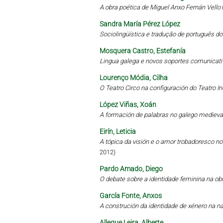
A obra poética de Miguel Anxo Fernán Vello
Sandra María Pérez López
Sociolingüística e tradução de português d
Mosquera Castro, Estefanía
Lingua galega e novos soportes comunicati
Lourenço Módia, Cilha
O Teatro Circo na configuración do Teatro 
López Viñas, Xoán
A formación de palabras no galego medieval
Eirín, Leticia
A tópica da visión e o amor trobadoresco no 
2012)
Pardo Amado, Diego
O debate sobre a identidade feminina na obr
García Fonte, Anxos
A construción da identidade de xénero na 
Allegue Leira, Alberte