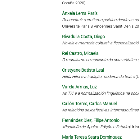
Coruña 2020)
Ánxela Lema París
Deconstruír o erotismo poético desde as no
Université Paris 8 Vincennes Saint-Denis 2
Rivadulla Costa, Diego
Novela e memoria cultural: a ficcionalizaci
Rei Castro, Micaela
O muralismo no conxunto da obra artística e
Cristyane Batista Leal
Hilda Hilst e a tradição moderna do teatro
(
Varela Armas, Luz
As TIC e a normalización lingüística na soc
Callón Torres, Carlos Manuel
As relacións sexoafectivas intermasculinas
Fernández Diez, Filipe Antonio
«Postilhão de Apolo»: Edição e Estudo
(Univ
María Teresa Seara Domínguez